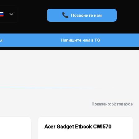
Позвоните нам
ы
Напишите нам в TG
Показано: 62 товаров
Acer Gadget Etbook CWI570