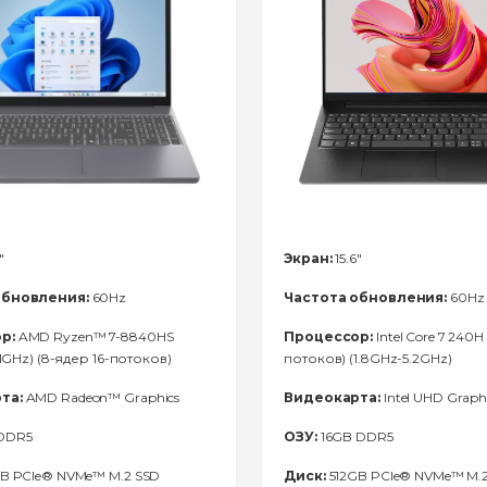
"
Экран:
15.6"
обновления:
60Hz
Частота обновления:
60Hz
р:
AMD Ryzen™ 7-8840HS
Процессор:
Intel Core 7 240H 
.1GHz) (8-ядер 16-потоков)
потоков) (1.8GHz-5.2GHz)
та:
AMD Radeon™ Graphics
Видеокарта:
Intel UHD Graph
DDR5
ОЗУ:
16GB DDR5
B PCIe® NVMe™ M.2 SSD
Диск:
512GB PCIe® NVMe™ M.