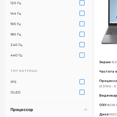
120 Гц
144 Гц
165 Гц
180 Гц
240 Гц
440 Гц
Экран:
15.3
ТИП МАТРИЦЫ
Частота 
Процессо
IPS
(3.3GHz - 5
OLED
Видеокар
ОЗУ:
8GB 
Процессор
Диск:
512G