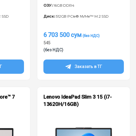
ОЗУ:
16GB DDR4
2 SSD
Диск:
512GB PCIe® NVMe™ M.2 SSD
6 703 500
сум
545
(без НДС)
ТГ
Заказать в ТГ
Core™ 7
Lenovo IdeaPad Slim 3 15 (i7-
13620H/16GB)