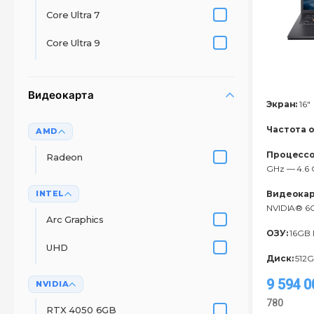
Core Ultra 7
Core Ultra 9
Видеокарта
Экран:
16"
Частота 
AMD
Процессо
Radeon
GHz — 4.6 
INTEL
Видеокар
NVIDIA® 
Arc Graphics
ОЗУ:
16GB
UHD
Диск:
512G
9 594 
NVIDIA
780
RTX 4050 6GB