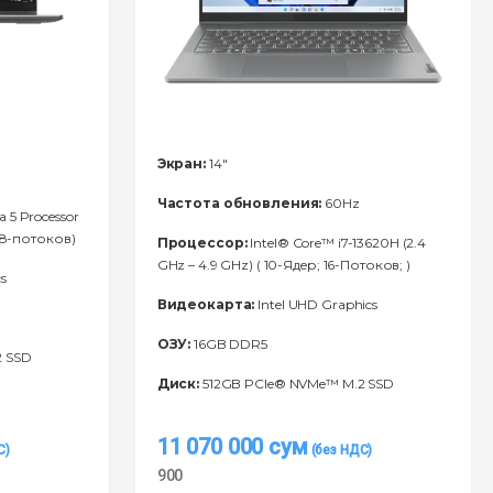
Экран:
14"
Частота обновления:
60Hz
a 5 Processor
 8-потоков)
Процессор:
Intel® Core™ i7-13620H (2.4
GHz – 4.9 GHz) ( 10-Ядeр; 16-Потоков; )
s
Видеокарта:
Intel UHD Graphics
ОЗУ:
16GB DDR5
2 SSD
Диск:
512GB PCIe® NVMe™ M.2 SSD
11 070 000
сум
900