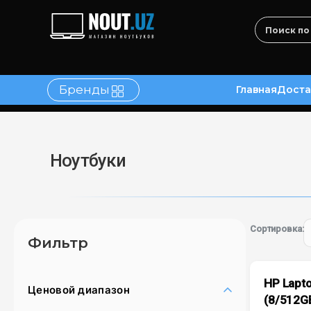
Бренды
Главная
Доста
в
Контакты
Ноутбуки
Сортировка:
Фильтр
HP Lapto
Ценовой диапазон
(8/512G