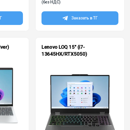
(без НДС)
ТГ
Заказать в ТГ
ver)
Lenovo LOQ 15″ (i7-
13645HX/RTX5050)