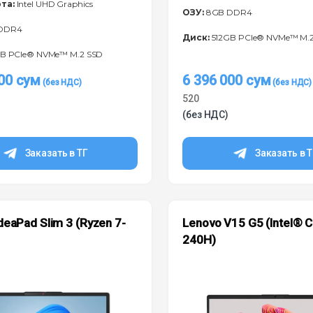
та:
Intel UHD Graphics
ОЗУ:
8GB DDR4
DDR4
Диск:
512GB PCIe® NVMe™ M.
B PCIe® NVMe™ M.2 SSD
000
сум
6 396 000
сум
520
(без НДС)
Заказать в ТГ
Заказать в 
deaPad Slim 3 (Ryzen 7-
Lenovo V15 G5 (Intel® 
)
240H)