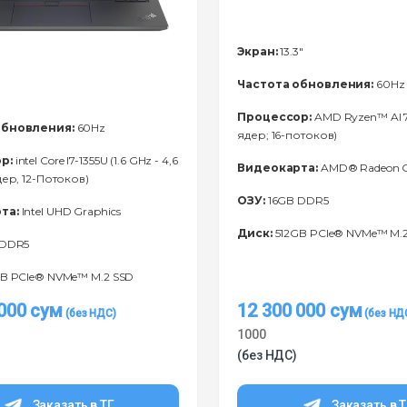
Экран:
13.3"
Частота обновления:
60Hz
Процессор:
AMD Ryzen™ Al 7
обновления:
60Hz
ядер; 16-потоков)
р:
intel Core I7-1355U (1.6 GHz - 4,6
Видеокарта:
AMD® Radeon G
дер, 12-Потоков)
ОЗУ:
16GB DDR5
та:
Intel UHD Graphics
Диск:
512GB PCIe® NVMe™ M.
 DDR5
B PCIe® NVMe™ M.2 SSD
 000
сум
12 300 000
сум
1000
(без НДС)
Заказать в ТГ
Заказать в 