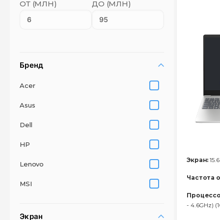
ОТ (МЛН)
ДО (МЛН)
Бренд
Acer
Asus
Dell
HP
Экран:
15.6
Lenovo
Частота 
MSI
Процессо
- 4.6GHz) 
Экран