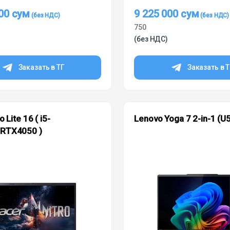
000
сум
9 225 000
сум
750
(без НДС)
Заказать в ТГ
Заказать в 
o Lite 16 ( i5-
Lenovo Yoga 7 2-in-1 (U
RTX4050 )