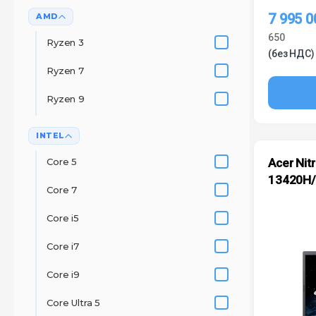
7 995 
AMD
650
Ryzen 3
(без НДС)
Ryzen 7
Ryzen 9
INTEL
Core 5
Acer Nitr
13420H/
Core 7
Core i5
Core i7
Core i9
Core Ultra 5