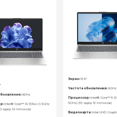
Экран:
15.6"
"
Частота обновления:
60Hz
обновления:
60Hz
Процессор:
Intel® Core™ 5-12
5GHz) (10-ядер 12-потоков)
р:
Intel® Core™ i5-1334U (1.3GHz
(10-ядер 12-потоков)
Видеокарта:
Intel UHD Graph