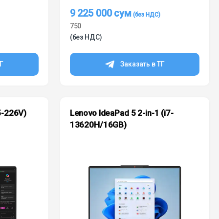
9 225 000
сум
750
(без НДС)
ТГ
Заказать в ТГ
5-226V)
Lenovo IdeaPad 5 2-in-1 (i7-
13620H/16GB)