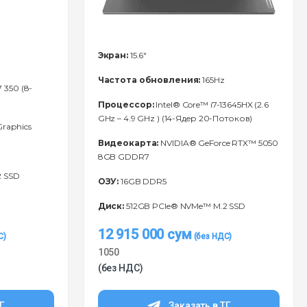
Экран:
15.6"
Частота обновления:
165Hz
 350 (8-
Процессор:
Intel® Core™ i7-13645HX (2.6
GHz – 4.9 GHz ) (14-Ядeр 20-Потоков)
raphics
Видеокарта:
NVIDIA® GeForce RTX™ 5050
8GB GDDR7
2 SSD
ОЗУ:
16GB DDR5
Диск:
512GB PCIe® NVMe™ M.2 SSD
12 915 000
сум
1050
(без НДС)
ТГ
Заказать в ТГ