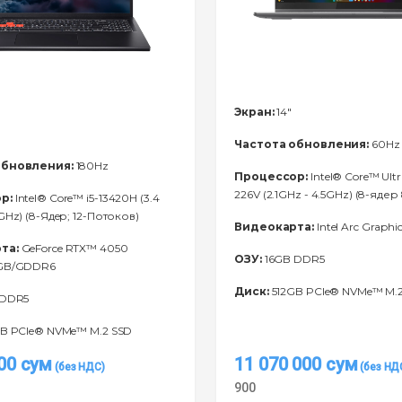
Экран:
14"
Частота обновления:
60Hz
обновления:
180Hz
Процессор:
Intel® Core™ Ultr
226V (2.1GHz - 4.5GHz) (8-ядер
р:
Intel® Core™ i5-13420H (3.4
GHz) (8-Ядeр; 12-Потоков)
Видеокарта:
Intel Arc Graphic
та:
GeForce RTX™ 4050
ОЗУ:
16GB DDR5
6GB/GDDR6
Диск:
512GB PCIe® NVMe™ M.
 DDR5
B PCIe® NVMe™ M.2 SSD
000
сум
11 070 000
сум
900