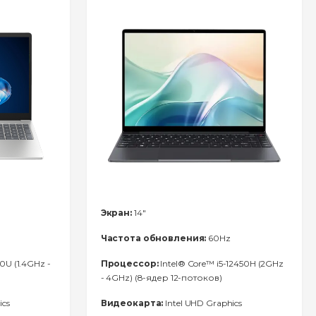
Экран:
14"
Частота обновления:
60Hz
0U (1.4GHz -
Процессор:
Intel® Core™ i5-12450H (2GHz
- 4GHz) (8-ядер 12-потоков)
ics
Видеокарта:
Intel UHD Graphics