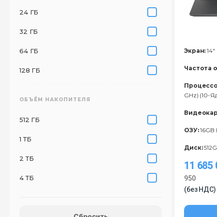
24 ГБ
32 ГБ
64 ГБ
Экран:
14"
Частота 
128 ГБ
Процессо
GHz) (10-Я
ОБЪЁМ НАКОПИТЕЛЯ
Видеокар
512 ГБ
ОЗУ:
16GB
1 ТБ
Диск:
512G
2 ТБ
11 685
4 ТБ
950
(без НДС)
Сбросить