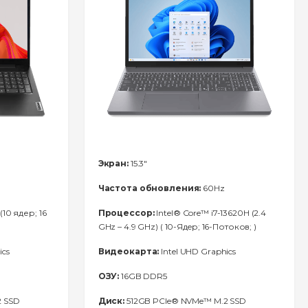
Экран:
15.3"
Частота обновления:
60Hz
(10 ядер; 16
Процессор:
Intel® Core™ i7-13620H (2.4
GHz – 4.9 GHz) ( 10-Ядeр; 16-Потоков; )
ics
Видеокарта:
Intel UHD Graphics
ОЗУ:
16GB DDR5
2 SSD
Диск:
512GB PCIe® NVMe™ M.2 SSD