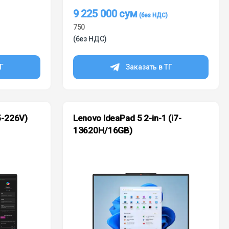
9 225 000
сум
750
(без НДС)
ТГ
Заказать в ТГ
5-226V)
Lenovo IdeaPad 5 2-in-1 (i7-
13620H/16GB)