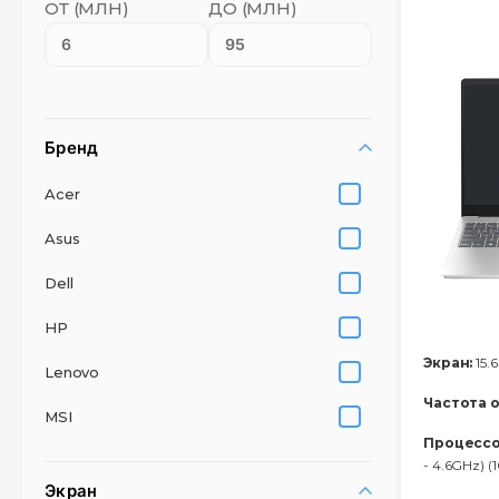
ОТ (МЛН)
ДО (МЛН)
Бренд
Acer
Asus
Dell
HP
Экран:
15.6
Lenovo
Частота 
MSI
Процессо
- 4.6GHz) 
Экран