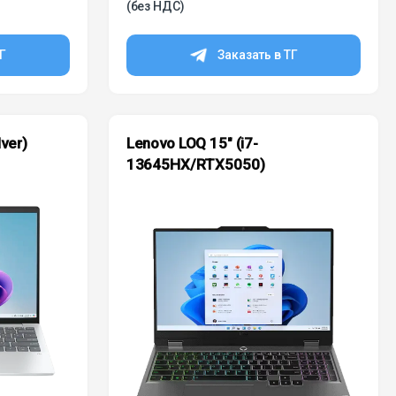
(без НДС)
ТГ
Заказать в ТГ
ver)
Lenovo LOQ 15″ (i7-
13645HX/RTX5050)