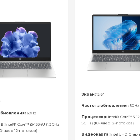
Экран:
15.6"
"
Частота обновления:
60Hz
обновления:
60Hz
Процессор:
Intel® Core™ 5-12
5GHz) (10-ядер 12-потоков)
р:
Intel® Core™ i5-1334U (1.3GHz
(10-ядер 12-потоков)
Видеокарта:
Intel UHD Graph