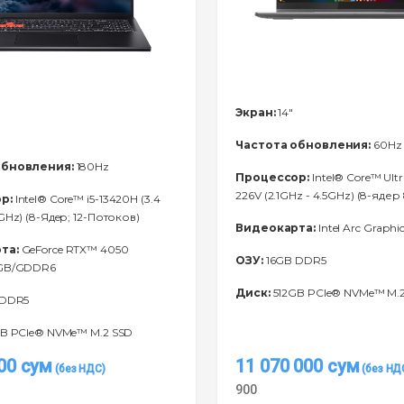
Экран:
14"
Частота обновления:
60Hz
обновления:
180Hz
Процессор:
Intel® Core™ Ultr
226V (2.1GHz - 4.5GHz) (8-ядер
р:
Intel® Core™ i5-13420H (3.4
GHz) (8-Ядeр; 12-Потоков)
Видеокарта:
Intel Arc Graphic
та:
GeForce RTX™ 4050
ОЗУ:
16GB DDR5
6GB/GDDR6
Диск:
512GB PCIe® NVMe™ M.
 DDR5
B PCIe® NVMe™ M.2 SSD
000
сум
11 070 000
сум
900