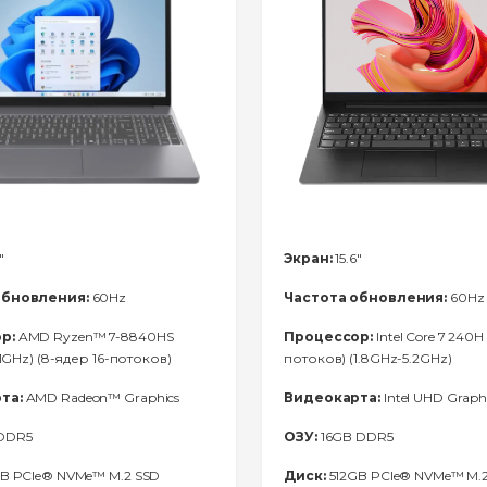
"
Экран:
15.6"
обновления:
60Hz
Частота обновления:
60Hz
р:
AMD Ryzen™ 7-8840HS
Процессор:
Intel Core 7 240H 
.1GHz) (8-ядер 16-потоков)
потоков) (1.8GHz-5.2GHz)
та:
AMD Radeon™ Graphics
Видеокарта:
Intel UHD Graph
DDR5
ОЗУ:
16GB DDR5
B PCIe® NVMe™ M.2 SSD
Диск:
512GB PCIe® NVMe™ M.