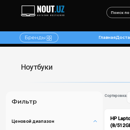
Бренды
Главная
Доста
в
Контакты
Ноутбуки
Сортировка:
Фильтр
HP Lapto
Ценовой диапазон
(8/512G