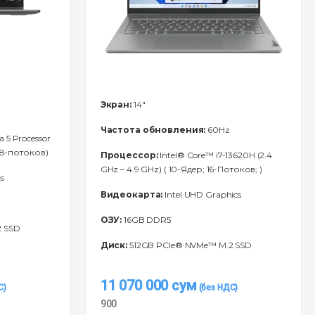
Экран:
14"
Частота обновления:
60Hz
a 5 Processor
 8-потоков)
Процессор:
Intel® Core™ i7-13620H (2.4
GHz – 4.9 GHz) ( 10-Ядeр; 16-Потоков; )
s
Видеокарта:
Intel UHD Graphics
ОЗУ:
16GB DDR5
2 SSD
Диск:
512GB PCIe® NVMe™ M.2 SSD
11 070 000
сум
900