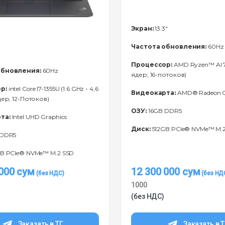
Экран:
13.3"
Частота обновления:
60Hz
Процессор:
AMD Ryzen™ Al 7
обновления:
60Hz
ядер; 16-потоков)
р:
intel Core I7-1355U (1.6 GHz - 4,6
Видеокарта:
AMD® Radeon G
дер, 12-Потоков)
ОЗУ:
16GB DDR5
та:
Intel UHD Graphics
Диск:
512GB PCIe® NVMe™ M.
 DDR5
B PCIe® NVMe™ M.2 SSD
 000
сум
12 300 000
сум
1000
(без НДС)
Заказать в ТГ
Заказать в 