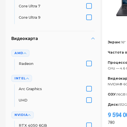
Core Ultra 7
Core Ultra 9
Видеокарта
Экран:
16"
Частота 
AMD
Процессо
Radeon
GHz — 4.6 
INTEL
Видеокар
NVIDIA® 
Arc Graphics
ОЗУ:
16GB
UHD
Диск:
512G
9 594 
NVIDIA
780
RTX 4050 6GB