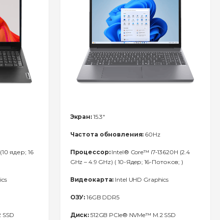
Экран:
15.3"
Частота обновления:
60Hz
(10 ядер; 16
Процессор:
Intel® Core™ i7-13620H (2.4
GHz – 4.9 GHz) ( 10-Ядeр; 16-Потоков; )
ics
Видеокарта:
Intel UHD Graphics
ОЗУ:
16GB DDR5
2 SSD
Диск:
512GB PCIe® NVMe™ M.2 SSD