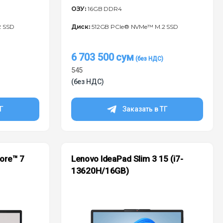
ОЗУ:
16GB DDR4
2 SSD
Диск:
512GB PCIe® NVMe™ M.2 SSD
6 703 500
сум
545
(без НДС)
ТГ
Заказать в ТГ
Core™ 7
Lenovo IdeaPad Slim 3 15 (i7-
13620H/16GB)