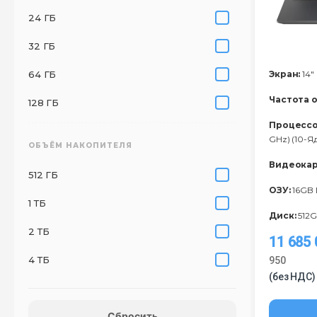
24 ГБ
32 ГБ
64 ГБ
Экран:
14"
Частота 
128 ГБ
Процессо
GHz) (10-Я
ОБЪЁМ НАКОПИТЕЛЯ
Видеокар
512 ГБ
ОЗУ:
16GB
1 ТБ
Диск:
512G
2 ТБ
11 685
4 ТБ
950
(без НДС)
Сбросить