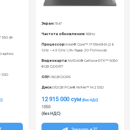
Экран:
15.6"
Частота обновления:
165Hz
 350 (8-
Процессор:
Intel® Core™ i7-13645HX (2.6
GHz – 4.9 GHz ) (14-Ядeр 20-Потоков)
raphics
Видеокарта:
NVIDIA® GeForce RTX™ 5050
8GB GDDR7
2 SSD
ОЗУ:
16GB DDR5
Диск:
512GB PCIe® NVMe™ M.2 SSD
12 915 000
сум
1050
(без НДС)
ТГ
Заказать в ТГ