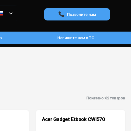
Позвоните нам
ы
Напишите нам в TG
Показано: 62 товаров
Acer Gadget Etbook CWI570