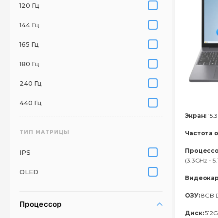
120 Гц
144 Гц
165 Гц
180 Гц
240 Гц
440 Гц
Экран:
15.3
ТИП МАТРИЦЫ
Частота 
Процессо
IPS
(3.3GHz - 5
OLED
Видеокар
ОЗУ:
8GB 
Процессор
Диск:
512G