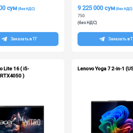
000
сум
9 225 000
сум
750
(без НДС)
Заказать в ТГ
Заказать в 
o Lite 16 ( i5-
Lenovo Yoga 7 2-in-1 (U
RTX4050 )