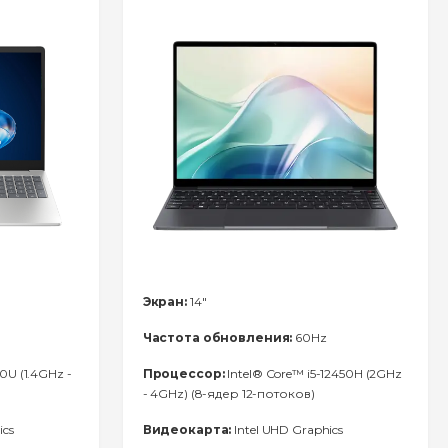
Экран:
14"
Частота обновления:
60Hz
0U (1.4GHz -
Процессор:
Intel® Core™ i5-12450H (2GHz
- 4GHz) (8-ядер 12-потоков)
ics
Видеокарта:
Intel UHD Graphics