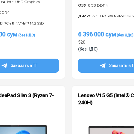
та:
Intel UHD Graphics
ОЗУ:
8GB DDR4
DDR4
Диск:
512GB PCIe® NVMe™ M.
B PCIe® NVMe™ M.2 SSD
000
сум
6 396 000
сум
520
(без НДС)
Заказать в ТГ
Заказать в 
deaPad Slim 3 (Ryzen 7-
Lenovo V15 G5 (Intel® 
)
240H)