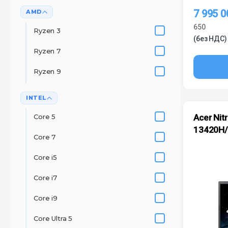
7 995 
AMD
650
Ryzen 3
(без НДС)
Ryzen 7
Ryzen 9
INTEL
Core 5
Acer Nitr
13420H/
Core 7
Core i5
Core i7
Core i9
Core Ultra 5