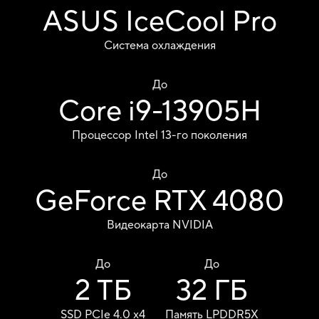
ASUS IceCool Pro
Система охлаждения
До
Core i9-13905H
Процессор Intel
13-го поколения
До
GeForce
RTX 4080
Видеокарта NVIDIA
До
До
2 ТБ
32 ГБ
SSD PCIe
4.0 x4
Память LPDDR5X