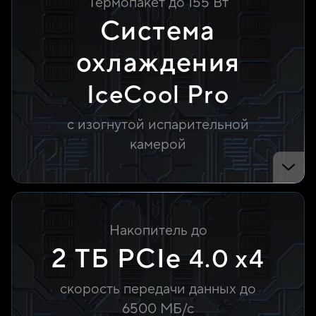
Термопакет
до 155 Вт
Система
охлаждения
IceCool Pro
с изогнутой испарительной
камерой
Накопитель до
2 ТБ PCIe
4.0 x4
скорость передачи данных до
6500 МБ/с