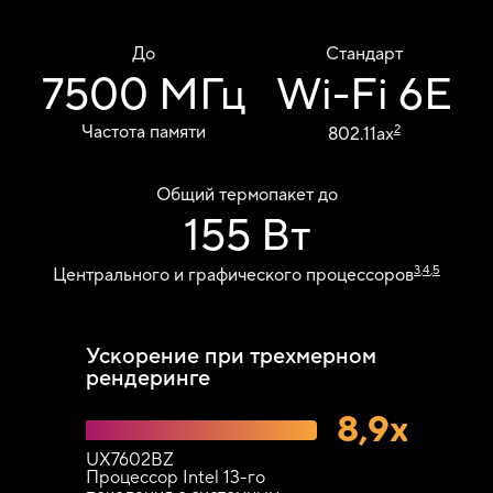
До
Стандарт
7500 МГц
Wi-Fi 6E
Частота памяти
2
802.11ax
Общий термопакет до
155 Вт
3
,
4
,
5
Центрального и графического процессоров
Ускорение при трехмерном
рендеринге
8,9x
UX7602BZ
Процессор Intel 13-го