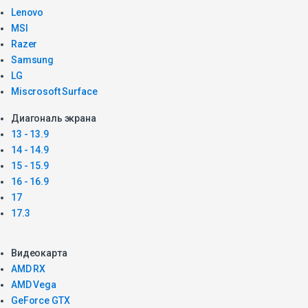
Lenovo
MSI
Razer
Samsung
LG
Miscrosoft Surface
Диагональ экрана
13 - 13.9
14 - 14.9
15 - 15.9
16 - 16.9
17
17.3
Видеокарта
AMD RX
AMD Vega
GeForce GTX