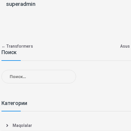
superadmin
Навигация
←
Transformers
Asu
Поиск
по
записям
Найти:
Категории
Maqolalar