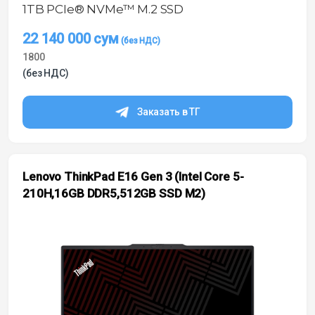
1TB PCIe® NVMe™ M.2 SSD
22 140 000
сум
1800
(без НДС)
Заказать в ТГ
Lenovo ThinkPad E16 Gen 3 (Intel Core 5-
210H,16GB DDR5,512GB SSD M2)