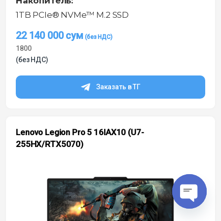
Накопитель:
1TB PCIe® NVMe™ M.2 SSD
22 140 000
сум
1800
(без НДС)
Заказать в ТГ
Lenovo Legion Pro 5 16IAX10 (U7-
255HX/RTX5070)
O