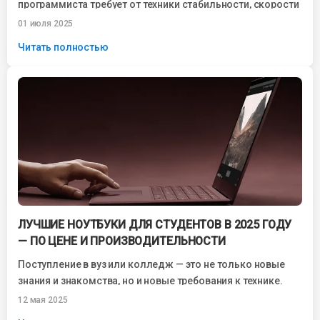
программиста требует от техники стабильности, скорости
и надёжности. Особенно если вы используете тяжёлые
01 июля 2025
среды...
Читать полностью
ЛУЧШИЕ НОУТБУКИ ДЛЯ СТУДЕНТОВ В 2025 ГОДУ
— ПО ЦЕНЕ И ПРОИЗВОДИТЕЛЬНОСТИ
Поступление в вуз или колледж — это не только новые
знания и знакомства, но и новые требования к технике.
Сегодня...
12 мая 2025