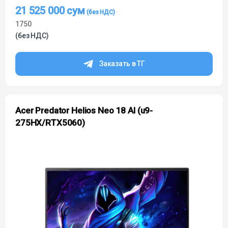
21 525 000
сум
1750
(без НДС)
Заказать в ТГ
Acer Predator Helios Neo 18 AI (u9-
275HX/RTX5060)