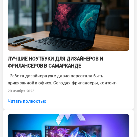
ЛУЧШИЕ НОУТБУКИ ДЛЯ ДИЗАЙНЕРОВ И
ФРИЛАНСЕРОВ В САМАРКАНДЕ
Работа дизайнера уже давно перестала быть
привязанной к офису. Сегодня фрилансеры, контент-
мейкеры, UX/UI-дизайнеры, иллюстраторы и 3D-
20 ноября 2025
специалисты свободно работают из...
Читать полностью