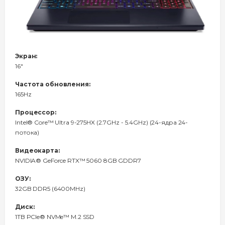
Экран:
16"
Частота обновления:
165Hz
Процессор:
Intel® Core™ Ultra 9-275HX (2.7GHz - 5.4GHz) (24-ядра 24-
потока)
Видеокарта:
NVIDIA® GeForce RTX™ 5060 8GB GDDR7
ОЗУ:
32GB DDR5 (6400MHz)
Диск:
1TB PCIe® NVMe™ M.2 SSD