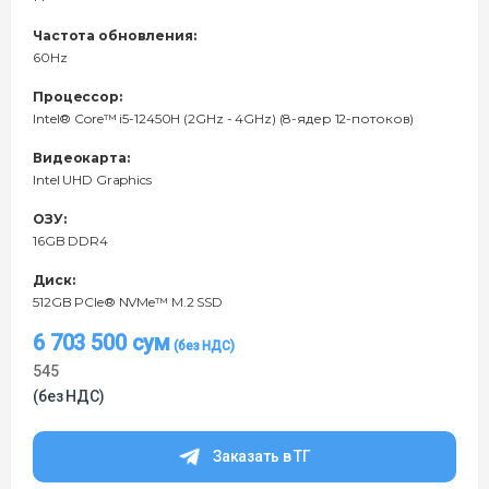
Частота обновления:
60Hz
Процессор:
Intel® Core™ i5-12450H (2GHz - 4GHz) (8-ядер 12-потоков)
Видеокарта:
Intel UHD Graphics
ОЗУ:
16GB DDR4
Диск:
512GB PCIe® NVMe™ M.2 SSD
6 703 500
сум
545
(без НДС)
Заказать в ТГ