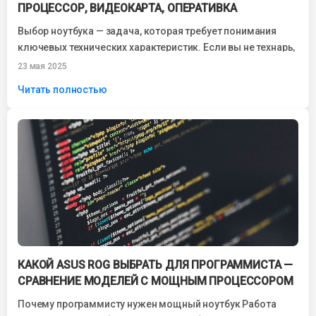
ПРОЦЕССОР, ВИДЕОКАРТА, ОПЕРАТИВКА
Выбор ноутбука — задача, которая требует понимания
ключевых технических характеристик. Если вы не технарь,
но хотите купить устройство, которое прослужит...
23 мая 2025
Читать полностью
КАКОЙ ASUS ROG ВЫБРАТЬ ДЛЯ ПРОГРАММИСТА —
СРАВНЕНИЕ МОДЕЛЕЙ С МОЩНЫМ ПРОЦЕССОРОМ
Почему программисту нужен мощный ноутбук Работа