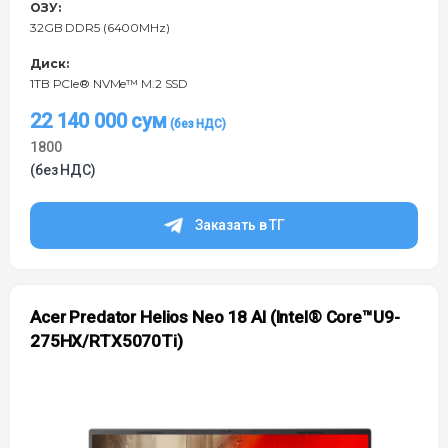
ОЗУ:
32GB DDR5 (6400MHz)
Диск:
1TB PCIe® NVMe™ M.2 SSD
22 140 000
сум
1800
(без НДС)
Заказать в ТГ
Acer Predator Helios Neo 18 AI (Intel® Core™U9-
275HX/RTX5070Ti)