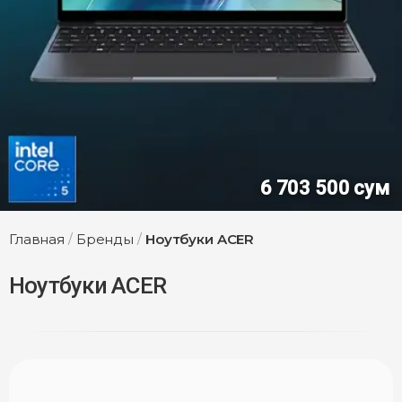
м
21 525 000 су
Главная
/
Бренды
/
Ноутбуки ACER
Ноутбуки ACER