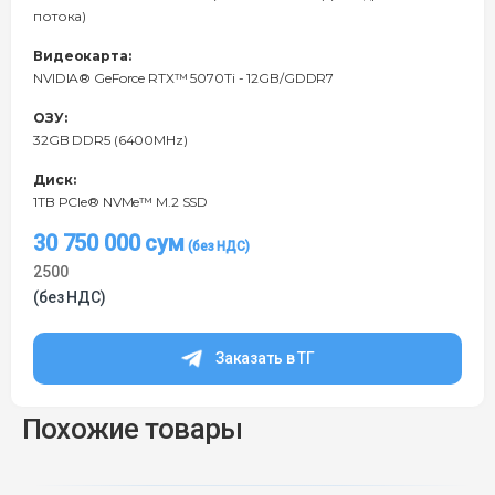
потока)
Видеокарта:
NVIDIA® GeForce RTX™ 5070Ti - 12GB/GDDR7
ОЗУ:
32GB DDR5 (6400MHz)
Диск:
1TB PCIe® NVMe™ M.2 SSD
30 750 000
сум
2500
(без НДС)
Заказать в ТГ
Похожие товары