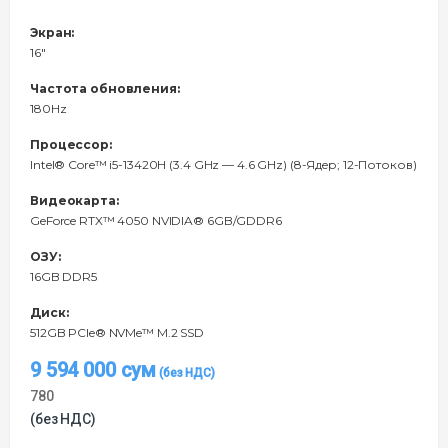
Экран:
16"
Частота обновления:
180Hz
Процессор:
Intel® Core™ i5-13420H (3.4 GHz — 4.6 GHz) (8-Ядeр; 12-Потоков)
Видеокарта:
GeForce RTX™ 4050 NVIDIA® 6GB/GDDR6
ОЗУ:
16GB DDR5
Диск:
512GB PCIe® NVMe™ M.2 SSD
9 594 000
сум
780
(без НДС)