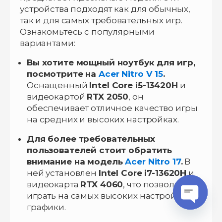
устройства подходят как для обычных,
так и для самых требовательных игр.
Ознакомьтесь с популярными
вариантами:
Вы хотите мощный ноутбук для игр,
посмотрите на
Acer Nitro V 15
.
Оснащенный
Intel Core i5-13420H
и
видеокартой
RTX 2050
, он
обеспечивает отличное качество игры
на средних и высоких настройках.
Для более требовательных
пользователей стоит обратить
внимание на модель
Acer Nitro 17
.
В
ней установлен
Intel Core i7-13620H
и
видеокарта
RTX 4060
, что позволяет
играть на самых высоких настройках
графики.
O