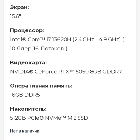
Экран:
15.6"
Процессор:
Intel® Core™ i7-13620H (2.4 GHz – 4.9 GHz) (
10-Ядeр; 16-Потоков; )
Видеокарта:
NVIDIA® GeForce RTX™ 5050 8GB GDDR7
Оперативная память:
16GB DDR5
Накопитель:
512GB PCIe® NVMe™ M.2 SSD
Нет в наличии