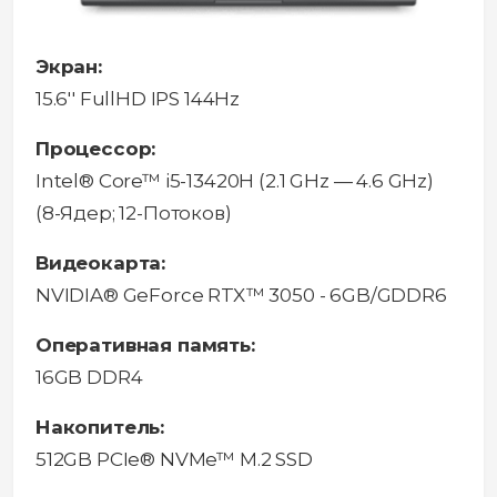
Экран:
15.6'' FullHD IPS 144Hz
Процессор:
Intel® Core™ i5-13420H (2.1 GHz — 4.6 GHz)
(8-Ядeр; 12-Потоков)
Видеокарта:
NVIDIA® GeForce RTX™ 3050 - 6GB/GDDR6
Оперативная память:
16GB DDR4
Накопитель:
512GB PCIe® NVMe™ M.2 SSD