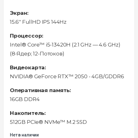
Экран:
15.6'' FullHD IPS 144Hz
Процессор:
Intel® Core™ i5-13420H (2.1 GHz — 4.6 GHz)
(8-Ядeр; 12-Потоков)
Видеокарта:
NVIDIA® GeForce RTX™ 2050 - 4GB/GDDR6
Оперативная память:
16GB DDR4
Накопитель:
512GB PCIe® NVMe™ M.2 SSD
Нет в наличии