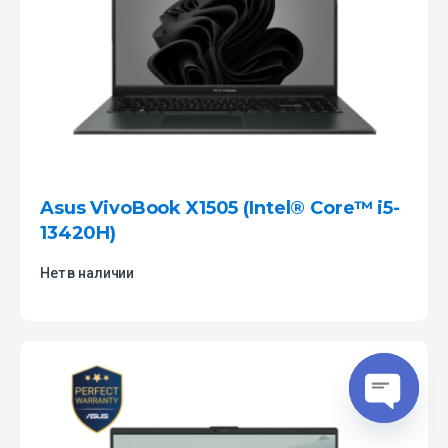
Asus VivoBook X1505 (Intel® Core™ i5-
13420H)
Нет в наличии
O