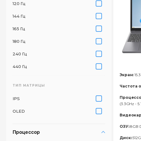
120 Гц
144 Гц
165 Гц
180 Гц
240 Гц
440 Гц
Экран:
15.3
ТИП МАТРИЦЫ
Частота 
Процессо
IPS
(3.3GHz - 5
OLED
Видеокар
ОЗУ:
8GB 
Процессор
Диск:
512G