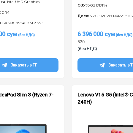
та:
Intel UHD Graphics
ОЗУ:
8GB DDR4
DDR4
Диск:
512GB PCIe® NVMe™ M.
B PCIe® NVMe™ M.2 SSD
000
сум
6 396 000
сум
520
(без НДС)
Заказать в ТГ
Заказать в 
deaPad Slim 3 (Ryzen 7-
Lenovo V15 G5 (Intel® 
)
240H)