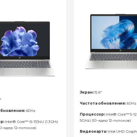
Экран:
15.6"
"
Частота обновления:
60Hz
обновления:
60Hz
Процессор:
Intel® Core™ 5-12
5GHz) (10-ядер 12-потоков)
р:
Intel® Core™ i5-1334U (1.3GHz
(10-ядер 12-потоков)
Видеокарта:
Intel UHD Graph