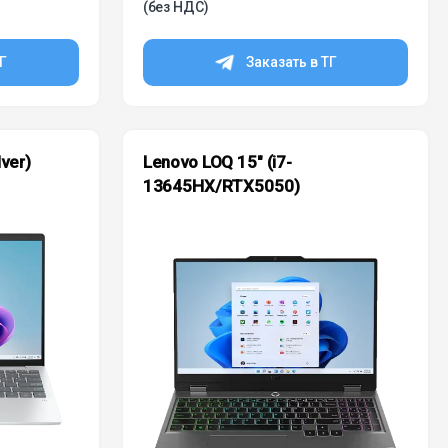
(без НДС)
ТГ
Заказать в ТГ
ver)
Lenovo LOQ 15″ (i7-
13645HX/RTX5050)