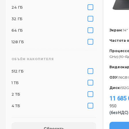
24 ГБ
32 ГБ
64 ГБ
Экран:
14"
Частота 
128 ГБ
Процессо
GHz) (10-Я
ОБЪЁМ НАКОПИТЕЛЯ
Видеокар
512 ГБ
ОЗУ:
16GB
1 ТБ
Диск:
512G
2 ТБ
11 685
4 ТБ
950
(без НДС)
Сбросить