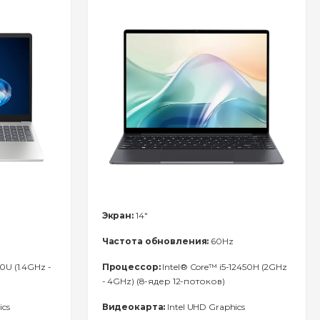
Экран:
14"
Частота обновления:
60Hz
0U (1.4GHz -
Процессор:
Intel® Core™ i5-12450H (2GHz
- 4GHz) (8-ядер 12-потоков)
ics
Видеокарта:
Intel UHD Graphics