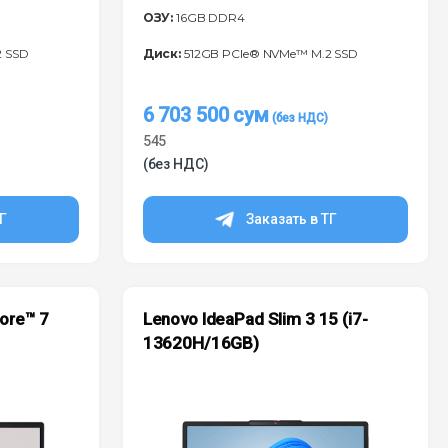
ОЗУ:
16GB DDR4
2 SSD
Диск:
512GB PCIe® NVMe™ M.2 SSD
6 703 500
сум
545
(без НДС)
ТГ
Заказать в ТГ
Core™ 7
Lenovo IdeaPad Slim 3 15 (i7-
13620H/16GB)