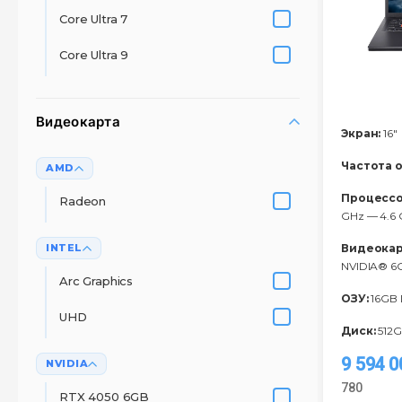
Core Ultra 7
Core Ultra 9
Видеокарта
Экран:
16"
Частота 
AMD
Процессо
Radeon
GHz — 4.6 
INTEL
Видеокар
NVIDIA® 
Arc Graphics
ОЗУ:
16GB
UHD
Диск:
512G
9 594 
NVIDIA
780
RTX 4050 6GB