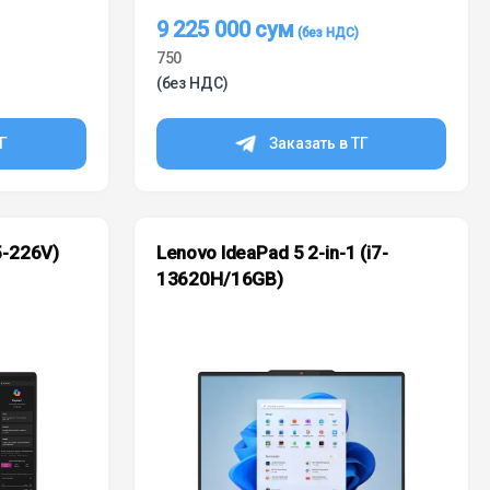
9 225 000
сум
750
(без НДС)
ТГ
Заказать в ТГ
5-226V)
Lenovo IdeaPad 5 2-in-1 (i7-
13620H/16GB)