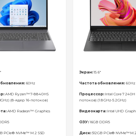
"
Экран:
15.6"
обновления:
60Hz
Частота обновления:
60Hz
р:
AMD Ryzen™ 7-8840HS
Процессор:
Intel Core 7 240H 
.1GHz) (8-ядер 16-потоков)
потоков) (1.8GHz-5.2GHz)
та:
AMD Radeon™ Graphics
Видеокарта:
Intel UHD Graph
DDR5
ОЗУ:
16GB DDR5
B PCIe® NVMe™ M.2 SSD
Диск:
512GB PCIe® NVMe™ M.