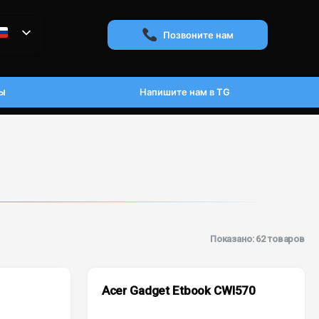
Позвоните нам
ы
Напишите нам в TG
Показано: 62 товаров
Acer Gadget Etbook CWI570