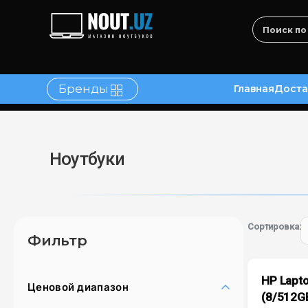
Бренды
Главная
Доста
в
Контакты
Ноутбуки
Сортировка:
Фильтр
HP Lapto
Ценовой диапазон
(8/512G