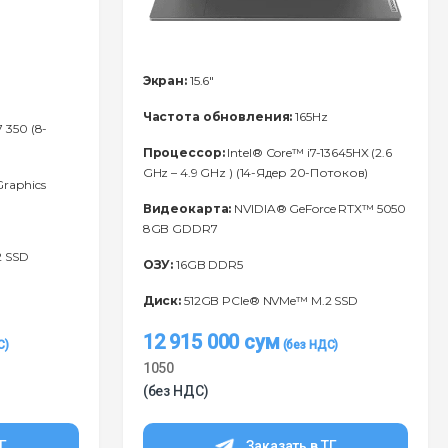
Экран:
15.6"
Частота обновления:
165Hz
 350 (8-
Процессор:
Intel® Core™ i7-13645HX (2.6
GHz – 4.9 GHz ) (14-Ядeр 20-Потоков)
raphics
Видеокарта:
NVIDIA® GeForce RTX™ 5050
8GB GDDR7
2 SSD
ОЗУ:
16GB DDR5
Диск:
512GB PCIe® NVMe™ M.2 SSD
12 915 000
сум
1050
(без НДС)
ТГ
Заказать в ТГ