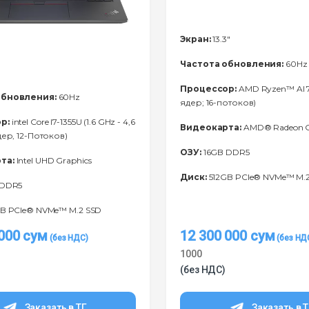
Экран:
13.3"
Частота обновления:
60Hz
Процессор:
AMD Ryzen™ Al 7
обновления:
60Hz
ядер; 16-потоков)
р:
intel Core I7-1355U (1.6 GHz - 4,6
Видеокарта:
AMD® Radeon G
дер, 12-Потоков)
ОЗУ:
16GB DDR5
та:
Intel UHD Graphics
Диск:
512GB PCIe® NVMe™ M.
 DDR5
B PCIe® NVMe™ M.2 SSD
 000
сум
12 300 000
сум
1000
(без НДС)
Заказать в ТГ
Заказать в 