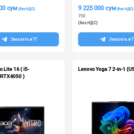
000
сум
9 225 000
сум
750
(без НДС)
Заказать в ТГ
Заказать в 
o Lite 16 ( i5-
Lenovo Yoga 7 2-in-1 (U
RTX4050 )