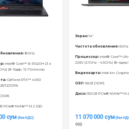
Экран:
14"
Частота обновления:
60Hz
обновления:
180Hz
Процессор:
Intel® Core™ Ultr
226V (2.1GHz - 4.5GHz) (8-ядер
р:
Intel® Core™ i5-13420H (3.4
GHz) (8-Ядeр; 12-Потоков)
Видеокарта:
Intel Arc Graphic
та:
GeForce RTX™ 4050
ОЗУ:
16GB DDR5
6GB/GDDR6
Диск:
512GB PCIe® NVMe™ M.
 DDR5
B PCIe® NVMe™ M.2 SSD
000
сум
11 070 000
сум
900