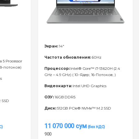
Экран:
14"
Частота обновления:
60Hz
a 5 Processor
 8-потоков)
Процессор:
Intel® Core™ i7-13620H (2.4
GHz – 4.9 GHz) ( 10-Ядeр; 16-Потоков; )
s
Видеокарта:
Intel UHD Graphics
ОЗУ:
16GB DDR5
2 SSD
Диск:
512GB PCIe® NVMe™ M.2 SSD
11 070 000
сум
900