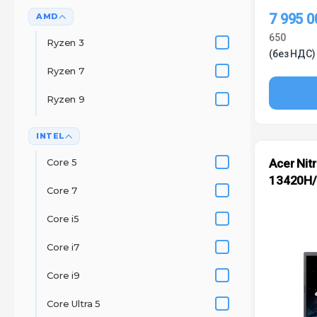
7 995 
AMD
650
Ryzen 3
(без НДС)
Ryzen 7
Ryzen 9
INTEL
Core 5
Acer Nitr
13420H/
Core 7
Core i5
Core i7
Core i9
Core Ultra 5