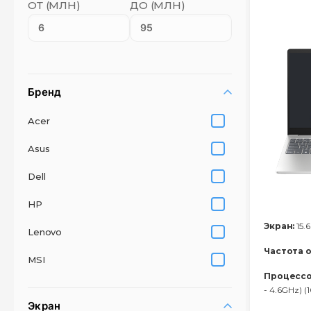
ОТ (МЛН)
ДО (МЛН)
Бренд
Acer
Asus
Dell
HP
Экран:
15.6
Lenovo
Частота 
MSI
Процессо
- 4.6GHz) 
Экран