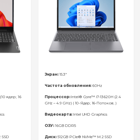
Экран:
15.3"
Частота обновления:
60Hz
(10 ядер; 16
Процессор:
Intel® Core™ i7-13620H (2.4
GHz – 4.9 GHz) ( 10-Ядeр; 16-Потоков; )
ics
Видеокарта:
Intel UHD Graphics
ОЗУ:
16GB DDR5
2 SSD
Диск:
512GB PCIe® NVMe™ M.2 SSD