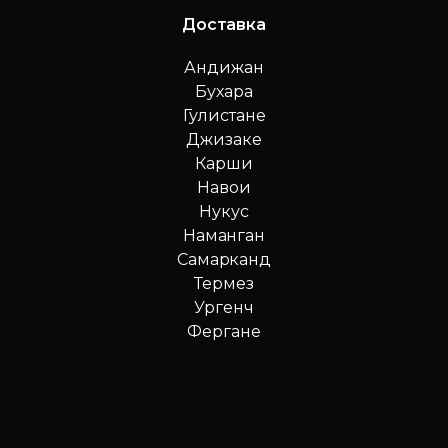
Доставка
Андижан
Бухара
Гулистане
Джизаке
Карши
Навои
Нукус
Наманган
Самарканд
Термез
Ургенч
Фергане