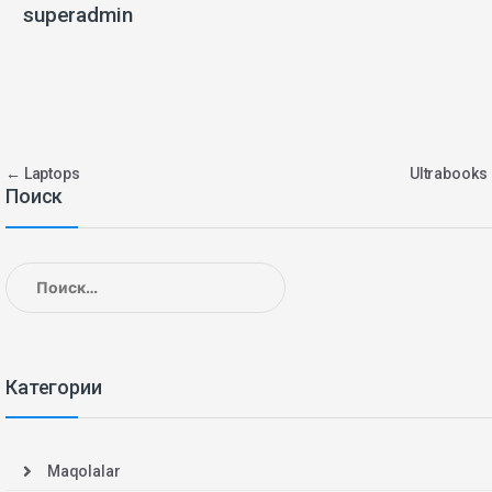
superadmin
Навигация
←
Laptops
Ultrabook
Поиск
по
записям
Найти:
Категории
Maqolalar