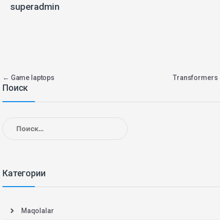
superadmin
Навигация
←
Game laptops
Transformer
Поиск
по
записям
Найти:
Категории
Maqolalar