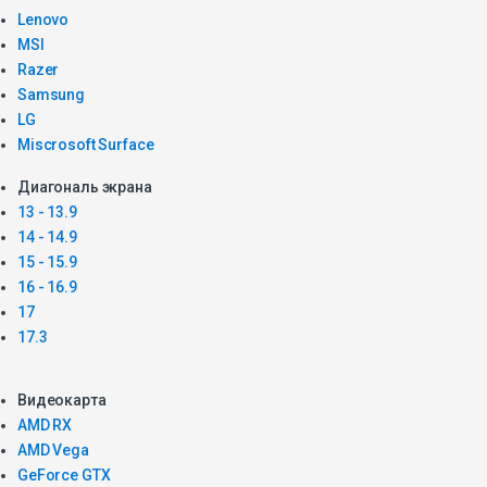
Lenovo
MSI
Razer
Samsung
LG
Miscrosoft Surface
Диагональ экрана
13 - 13.9
14 - 14.9
15 - 15.9
16 - 16.9
17
17.3
Видеокарта
AMD RX
AMD Vega
GeForce GTX