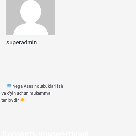
superadmin
Навигация
←
Nega Asus noutbuklari ish
va o’yin uchun mukammal
по
tanlovdir
записям
Добавить комментарий