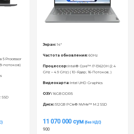
Экран:
14"
Частота обновления:
60Hz
a 5 Processor
 8-потоков)
Процессор:
Intel® Core™ i7-13620H (2.4
GHz – 4.9 GHz) ( 10-Ядeр; 16-Потоков; )
s
Видеокарта:
Intel UHD Graphics
ОЗУ:
16GB DDR5
2 SSD
Диск:
512GB PCIe® NVMe™ M.2 SSD
11 070 000
сум
900