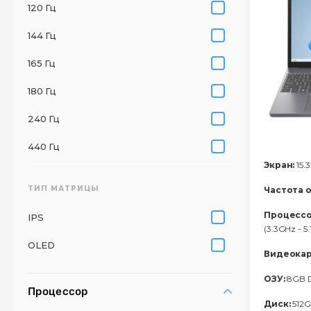
120 Гц
144 Гц
165 Гц
180 Гц
240 Гц
440 Гц
Экран:
15.3
ТИП МАТРИЦЫ
Частота 
Процессо
IPS
(3.3GHz - 5
OLED
Видеокар
ОЗУ:
8GB 
Процессор
Диск:
512G