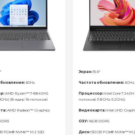
"
Экран:
15.6"
обновления:
60Hz
Частота обновления:
60Hz
р:
AMD Ryzen™ 7-8840HS
Процессор:
Intel Core 7 240H 
.1GHz) (8-ядер 16-потоков)
потоков) (1.8GHz-5.2GHz)
та:
AMD Radeon™ Graphics
Видеокарта:
Intel UHD Graph
DDR5
ОЗУ:
16GB DDR5
B PCIe® NVMe™ M.2 SSD
Диск:
512GB PCIe® NVMe™ M.