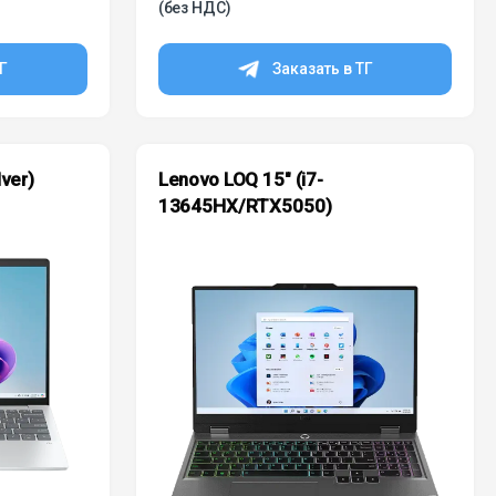
(без НДС)
ТГ
Заказать в ТГ
ver)
Lenovo LOQ 15″ (i7-
13645HX/RTX5050)