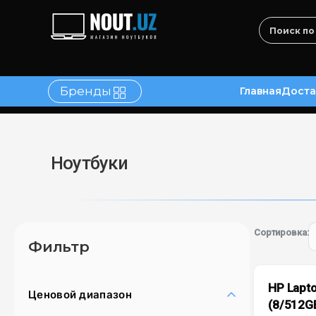
Бренды
Главная
Доста
в
Контакты
Ноутбуки
Сортировка:
Фильтр
HP Lapto
Ценовой диапазон
(8/512G