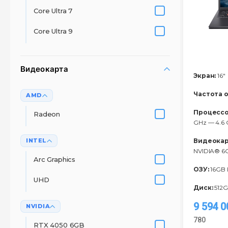
Core Ultra 7
Core Ultra 9
Видеокарта
Экран:
16"
Частота 
AMD
Процессо
Radeon
GHz — 4.6 
INTEL
Видеокар
NVIDIA® 
Arc Graphics
ОЗУ:
16GB
UHD
Диск:
512G
9 594 
NVIDIA
780
RTX 4050 6GB