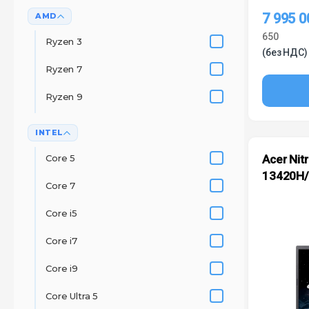
7 995 
AMD
650
Ryzen 3
(без НДС)
Ryzen 7
Ryzen 9
INTEL
Core 5
Acer Nitr
13420H/
Core 7
Core i5
Core i7
Core i9
Core Ultra 5