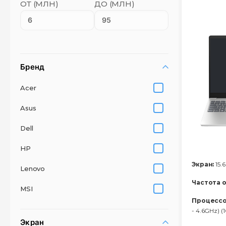
ОТ (МЛН)
ДО (МЛН)
Бренд
Acer
Asus
Dell
HP
Экран:
15.6
Lenovo
Частота 
MSI
Процессо
- 4.6GHz) 
Экран