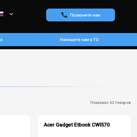
Позвоните нам
ы
Напишите нам в TG
Показано: 62 товаров
Acer Gadget Etbook CWI570