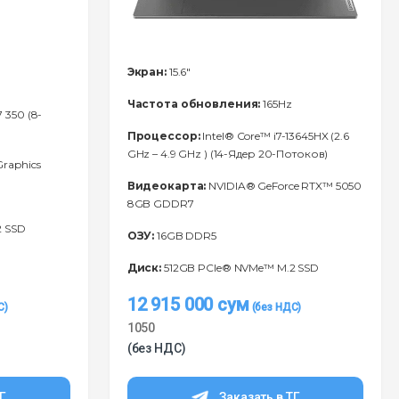
Экран:
15.6"
Частота обновления:
165Hz
 350 (8-
Процессор:
Intel® Core™ i7-13645HX (2.6
GHz – 4.9 GHz ) (14-Ядeр 20-Потоков)
raphics
Видеокарта:
NVIDIA® GeForce RTX™ 5050
8GB GDDR7
2 SSD
ОЗУ:
16GB DDR5
Диск:
512GB PCIe® NVMe™ M.2 SSD
12 915 000
сум
1050
(без НДС)
ТГ
Заказать в ТГ