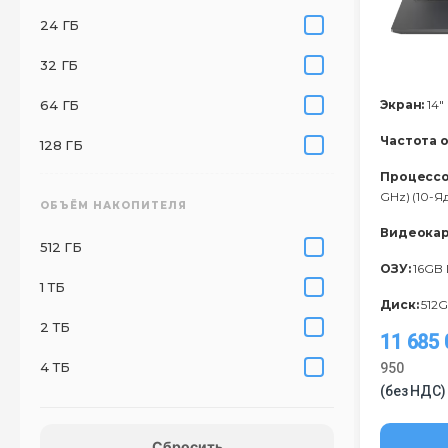
24 ГБ
32 ГБ
64 ГБ
Экран:
14"
Частота 
128 ГБ
Процессо
GHz) (10-Я
ОБЪЁМ НАКОПИТЕЛЯ
Видеокар
512 ГБ
ОЗУ:
16GB
1 ТБ
Диск:
512G
2 ТБ
11 685
4 ТБ
950
(без НДС)
Сбросить