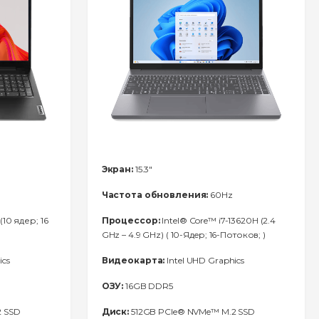
Экран:
15.3"
Частота обновления:
60Hz
(10 ядер; 16
Процессор:
Intel® Core™ i7-13620H (2.4
GHz – 4.9 GHz) ( 10-Ядeр; 16-Потоков; )
ics
Видеокарта:
Intel UHD Graphics
ОЗУ:
16GB DDR5
2 SSD
Диск:
512GB PCIe® NVMe™ M.2 SSD