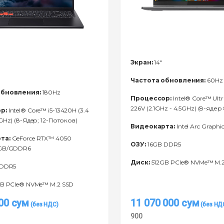
Экран:
14"
Частота обновления:
60Hz
обновления:
180Hz
Процессор:
Intel® Core™ Ultr
226V (2.1GHz - 4.5GHz) (8-ядер
р:
Intel® Core™ i5-13420H (3.4
GHz) (8-Ядeр; 12-Потоков)
Видеокарта:
Intel Arc Graphic
та:
GeForce RTX™ 4050
ОЗУ:
16GB DDR5
6GB/GDDR6
Диск:
512GB PCIe® NVMe™ M.
 DDR5
B PCIe® NVMe™ M.2 SSD
000
сум
11 070 000
сум
900