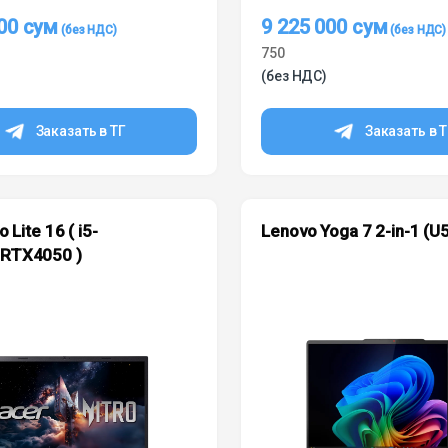
000
сум
9 225 000
сум
750
(без НДС)
Заказать в ТГ
Заказать в 
o Lite 16 ( i5-
Lenovo Yoga 7 2-in-1 (U
RTX4050 )