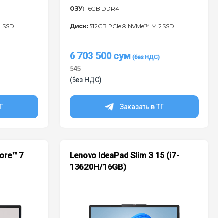
ОЗУ:
16GB DDR4
2 SSD
Диск:
512GB PCIe® NVMe™ M.2 SSD
6 703 500
сум
545
(без НДС)
ТГ
Заказать в ТГ
Core™ 7
Lenovo IdeaPad Slim 3 15 (i7-
13620H/16GB)