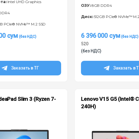
та:
Intel UHD Graphics
ОЗУ:
8GB DDR4
DDR4
Диск:
512GB PCIe® NVMe™ M.
B PCIe® NVMe™ M.2 SSD
000
сум
6 396 000
сум
520
(без НДС)
Заказать в ТГ
Заказать в 
deaPad Slim 3 (Ryzen 7-
Lenovo V15 G5 (Intel® 
)
240H)