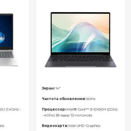
Экран:
14"
Частота обновления:
60Hz
0U (1.4GHz -
Процессор:
Intel® Core™ i5-12450H (2GHz
- 4GHz) (8-ядер 12-потоков)
ics
Видеокарта:
Intel UHD Graphics