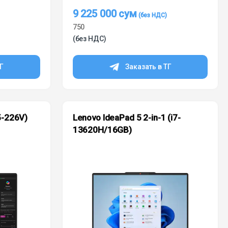
9 225 000
сум
750
(без НДС)
ТГ
Заказать в ТГ
5-226V)
Lenovo IdeaPad 5 2-in-1 (i7-
13620H/16GB)