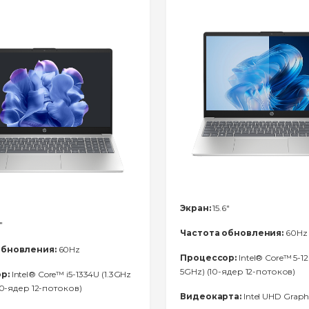
Экран:
15.6"
"
Частота обновления:
60Hz
обновления:
60Hz
Процессор:
Intel® Core™ 5-12
5GHz) (10-ядер 12-потоков)
р:
Intel® Core™ i5-1334U (1.3GHz
(10-ядер 12-потоков)
Видеокарта:
Intel UHD Graph