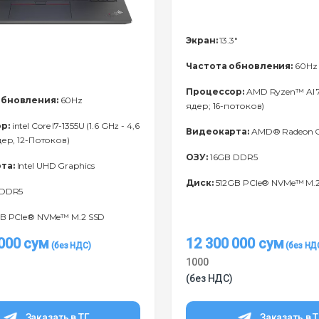
Экран:
13.3"
Частота обновления:
60Hz
Процессор:
AMD Ryzen™ Al 7
обновления:
60Hz
ядер; 16-потоков)
р:
intel Core I7-1355U (1.6 GHz - 4,6
Видеокарта:
AMD® Radeon G
дер, 12-Потоков)
ОЗУ:
16GB DDR5
та:
Intel UHD Graphics
Диск:
512GB PCIe® NVMe™ M.
 DDR5
B PCIe® NVMe™ M.2 SSD
 000
сум
12 300 000
сум
1000
(без НДС)
Заказать в ТГ
Заказать в 