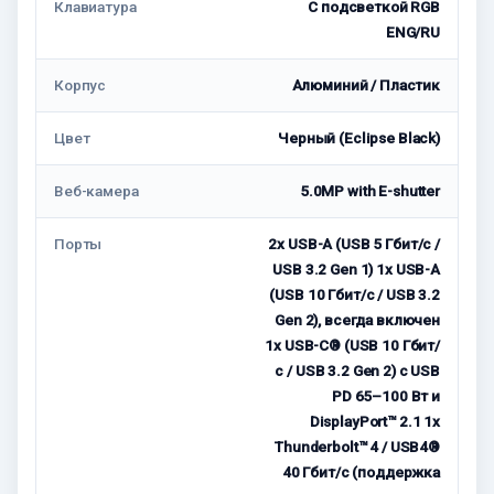
Клавиатура
С подсветкой RGB
ENG/RU
Корпус
Алюминий / Пластик
Цвет
Черный (Eclipse Black)
Веб-камера
5.0MP with E-shutter
Порты
2x USB-A (USB 5 Гбит/с /
USB 3.2 Gen 1) 1x USB-A
(USB 10 Гбит/с / USB 3.2
Gen 2), всегда включен
1x USB-C® (USB 10 Гбит/
с / USB 3.2 Gen 2) с USB
PD 65–100 Вт и
DisplayPort™ 2.1 1x
Thunderbolt™ 4 / USB4®
40 Гбит/с (поддержка