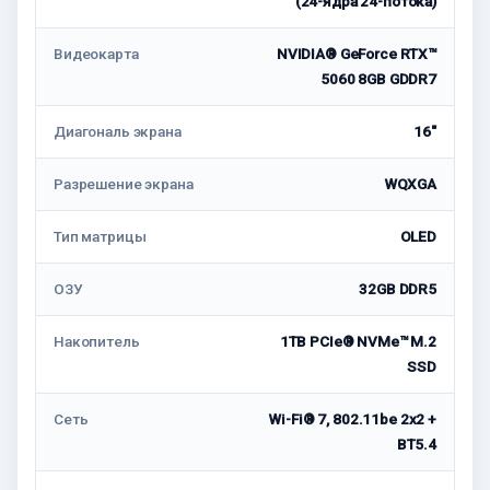
(24-ядра 24-потока)
Видеокарта
NVIDIA® GeForce RTX™
5060 8GB GDDR7
Диагональ экрана
16"
Разрешение экрана
WQXGA
Тип матрицы
OLED
ОЗУ
32GB DDR5
Накопитель
1TB PCIe® NVMe™ M.2
SSD
Сеть
Wi-Fi® 7, 802.11be 2x2 +
BT5.4