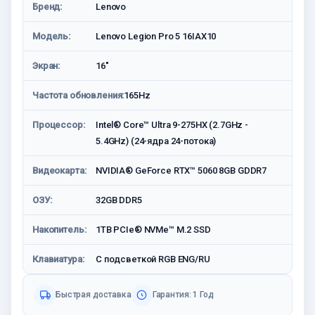
Бренд:
Lenovo
Модель:
Lenovo Legion Pro 5 16IAX10
Экран:
16"
Частота обновления:
165Hz
Процессор:
Intel® Core™ Ultra 9-275HX (2.7GHz -
5.4GHz) (24-ядра 24-потока)
Видеокарта:
NVIDIA® GeForce RTX™ 5060 8GB GDDR7
ОЗУ:
32GB DDR5
Накопитель:
1TB PCIe® NVMe™ M.2 SSD
Клавиатура:
С подсветкой RGB ENG/RU
Быстрая доставка
Гарантия: 1 Год