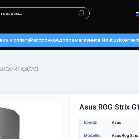
вка и оплата
Рассрочка
Адреса магазинов Nout.uz
Контакт
5600X/RTX3070)
Asus ROG Strix 
Бренд:
Asus
Модель:
Asus Rog Stri