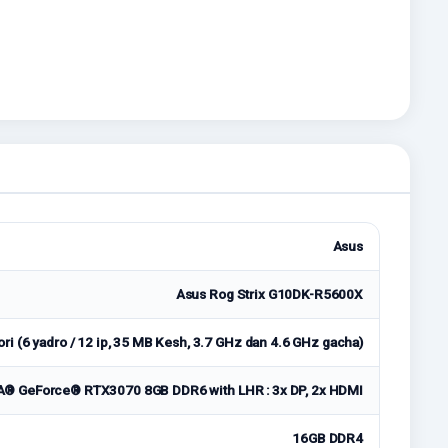
Asus
Asus Rog Strix G10DK-R5600X
ri (6 yadro / 12 ip, 35 MB Kesh, 3.7 GHz dan 4.6 GHz gacha)
A® GeForce® RTX3070 8GB DDR6 with LHR : 3x DP, 2x HDMI
16GB DDR4