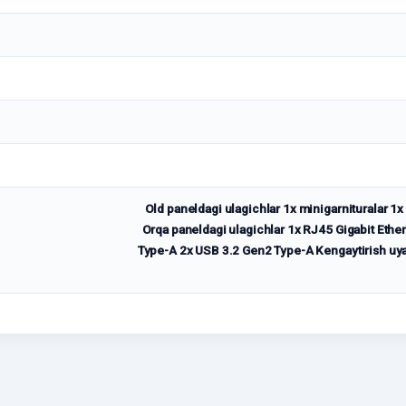
Old paneldagi ulagichlar 1x minigarnituralar 1
Orqa paneldagi ulagichlar 1x RJ45 Gigabit Ethe
Type-A 2x USB 3.2 Gen2 Type-A Kengaytirish uyal