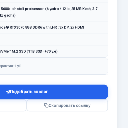
600x ish stoli protsessori (6 yadro / 12 ip, 35 MB Kesh, 3.7
Hz gacha)
ce® RTX3070 8GB DDR6 with LHR : 3x DP, 2x HDMI
VMe™ M.2 SSD (1TB SSD=+70 у.е)
арантия: 1 yil
Подобрать аналог
я
Скопировать ссылку