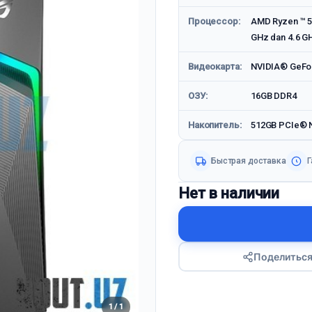
Процессор:
AMD Ryzen ™ 5 5
GHz dan 4.6 G
Видеокарта:
NVIDIA® GeFor
ОЗУ:
16GB DDR4
Накопитель:
512GB PCIe® N
Быстрая доставка
Г
Нет в наличии
Поделитьс
1 / 1