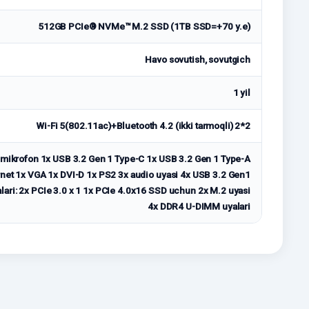
512GB PCIe® NVMe™ M.2 SSD (1TB SSD=+70 у.е)
Havo sovutish, sovutgich
1 yil
Wi-Fi 5(802.11ac)+Bluetooth 4.2 (ikki tarmoqli) 2*2
x mikrofon 1x USB 3.2 Gen 1 Type-C 1x USB 3.2 Gen 1 Type-A
rnet 1x VGA 1x DVI-D 1x PS2 3x audio uyasi 4x USB 3.2 Gen1
ari: 2x PCIe 3.0 x 1 1x PCIe 4.0x16 SSD uchun 2x M.2 uyasi
4x DDR4 U-DIMM uyalari