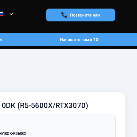
Позвоните нам
ы
Напишите нам в TG
G10DK (R5-5600X/RTX3070)
x G10DK-R5600X