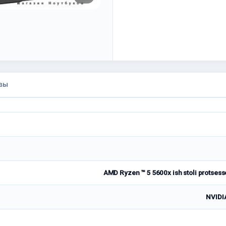
вы
AMD Ryzen ™ 5 5600x ish stoli protsesso
NVIDI