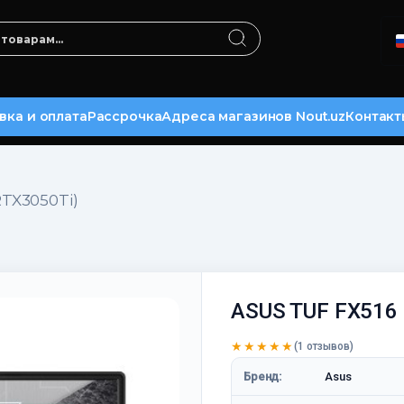
вка и оплата
Рассрочка
Адреса магазинов Nout.uz
Контакт
RTX3050Ti)
ASUS TUF FX516 
★★★★★
(1 отзывов)
Бренд:
Asus