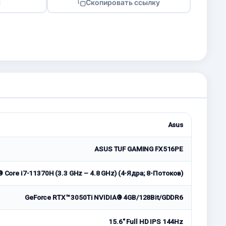
я
Скопировать ссылку
Asus
ASUS TUF GAMING FX516PE
® Core i7-11370H (3.3 GHz – 4.8 GHz) (4-Ядра; 8-Потоков)
GeForce RTX™ 3050Ti NVIDIA® 4GB/128Bit/GDDR6
15.6″ Full HD IPS 144Hz