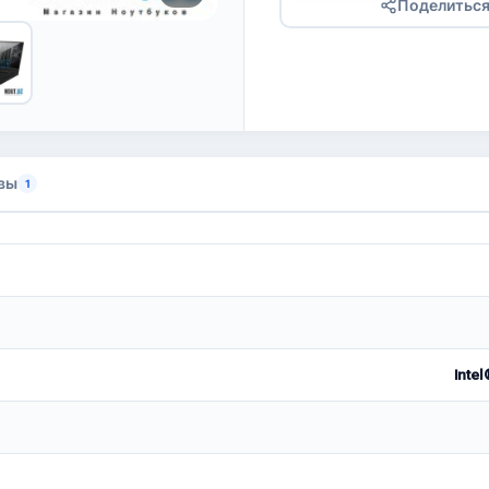
Поделитьс
вы
1
Intel