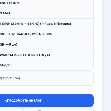
ING FX516PE
IPS 144Hz
-11370H (3.3 GHz – 4.8 GHz) (4-Ядра; 8-Потоков)
3050Ti NVIDIA® 4GB/128Bit/GDDR6
GB=+45 у.е)
VMe™ M.2 SSD (1TB SSD=+80 у.е)
 ENG/RU
арантия: 1 год
Подобрать аналог