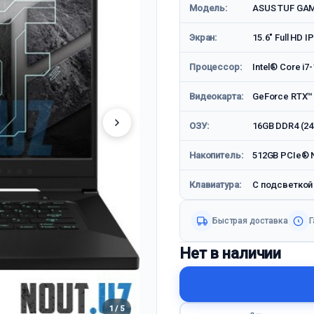
Модель:
ASUS TUF GAM
Экран:
15.6″ Full HD 
Процессор:
Intel® Core i7
Видеокарта:
GeForce RTX™ 
ОЗУ:
16GB DDR4 (24
Накопитель:
512GB PCIe® N
Клавиатура:
С подсветкой
Быстрая доставка
Г
Нет в наличии
1 / 5