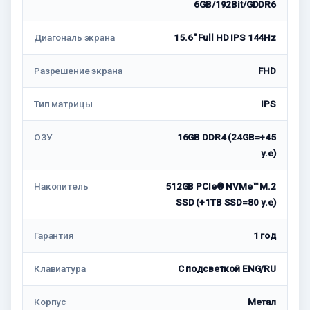
6GB/192Bit/GDDR6
Диагональ экрана
15.6″ Full HD IPS 144Hz
Разрешение экрана
FHD
Тип матрицы
IPS
ОЗУ
16GB DDR4 (24GB=+45
у.е)
Накопитель
512GB PCIe® NVMe™ M.2
SSD (+1TB SSD=80 у.е)
Гарантия
1 год
Клавиатура
С подсветкой ENG/RU
Корпус
Метал