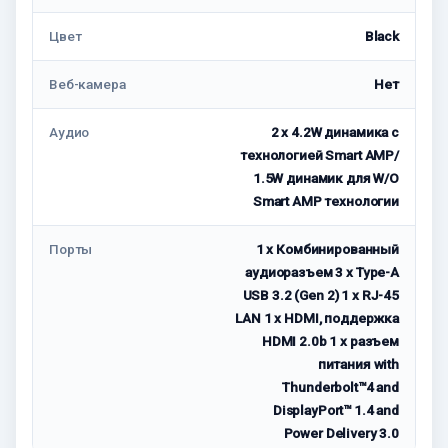
Цвет
Black
Веб-камера
Нет
Аудио
2 x 4.2W динамика с
технологией Smart AMP/
1.5W динамик для W/O
Smart AMP технологии
Порты
1 x Комбинированный
аудиоразъем 3 x Type-A
USB 3.2 (Gen 2) 1 x RJ-45
LAN 1 x HDMI, поддержка
HDMI 2.0b 1 x разъем
питания with
Thunderbolt™4 and
DisplayPort™ 1.4 and
Power Delivery 3.0