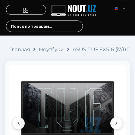
Главная
Ноутбуки
ASUS TUF FX516 (i7/RTX