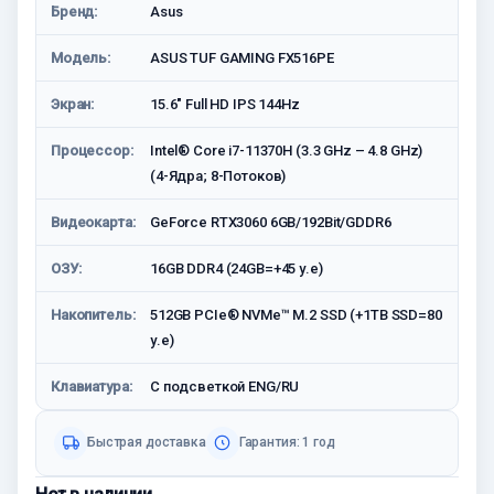
Бренд:
Asus
Модель:
ASUS TUF GAMING FX516PE
Экран:
15.6″ Full HD IPS 144Hz
Процессор:
Intel® Core i7-11370H (3.3 GHz – 4.8 GHz)
(4-Ядра; 8-Потоков)
Видеокарта:
GeForce RTX3060 6GB/192Bit/GDDR6
ОЗУ:
16GB DDR4 (24GB=+45 у.е)
Накопитель:
512GB PCIe® NVMe™ M.2 SSD (+1TB SSD=80
у.е)
Клавиатура:
С подсветкой ENG/RU
Быстрая доставка
Гарантия: 1 год