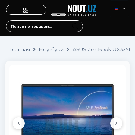
Главная
Ноутбуки
ASUS ZenBook UX325E (i