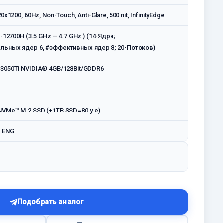
0x1200, 60Hz, Non-Touch, Anti-Glare, 500 nit, InfinityEdge
7-12700H (3.5 GHz – 4.7 GHz ) (14-Ядра;
льных ядер 6, #эффективных ядер 8; 20-Потоков)
3050Ti NVIDIA® 4GB/128Bit/GDDR6
VMe™ M.2 SSD (+1TB SSD=80 у.е)
 ENG
Подобрать аналог