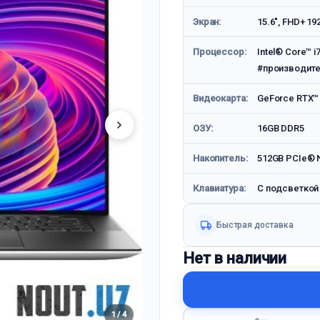
Экран:
15.6", FHD+ 192
Процессор:
Intel® Core™ i
#производите
Видеокарта:
GeForce RTX™ 
ОЗУ:
16GB DDR5
Накопитель:
512GB PCIe® N
Клавиатура:
С подсветкой
Быстрая доставка
Нет в наличии
1 / 4