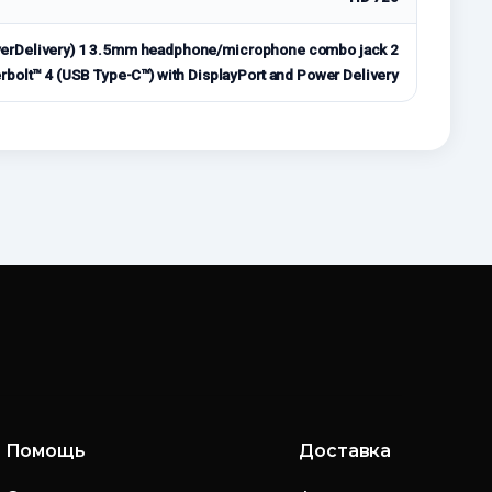
owerDelivery) 1 3.5mm headphone/microphone combo jack 2
bolt™ 4 (USB Type-C™) with DisplayPort and Power Delivery
Помощь
Доставка