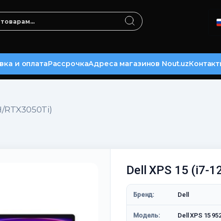
вка и оплата
Рассрочка
Адреса магазинов Nout.uz
Контакт
0H/RTX3050Ti)
Dell XPS 15 (i7-
Бренд:
Dell
Модель:
Dell XPS 15 95