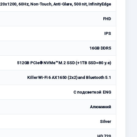
20x1200, 60Hz, Non-Touch, Anti-Glare, 500 nit, InfinityEdge
FHD
IPS
16GB DDR5
512GB PCIe® NVMe™ M.2 SSD (+1TB SSD=80 у.е)
Killer Wi-Fi 6 AX1650 (2x2) and Bluetooth 5.1
С подсветкой ENG
Алюминий
Silver
HD 720