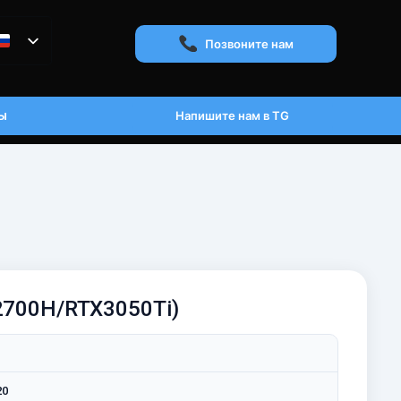
Позвоните нам
ы
Напишите нам в TG
12700H/RTX3050Ti)
20