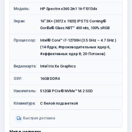
Модель:
HP Spectre x360 2in1 16-f1013dx
Экран:
16" 3K+ (3072 x 1920) IPS TS Corning®
Gorilla® Glass NBT™ 400 nits, 100% sRGB
Процессор:
Intel® Core™ i7-12700H (3.5 GHz – 4.7 GHz )
(14-Ядра; #производительных ядер 6,
#эффективных ядер 8; 20-Потоков)
Видеокарта:
Intel Iris Xe Graphics
ОЗУ:
16GB DDR4
Накопитель:
512GB PCIe® NVMe™ M.2 SSD
Клавиатура:
С белой подсветкой
Быстрая доставка