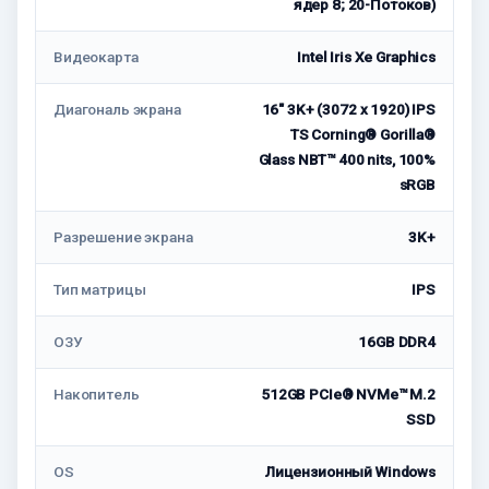
ядер 8; 20-Потоков)
Видеокарта
Intel Iris Xe Graphics
Диагональ экрана
16" 3K+ (3072 x 1920) IPS
TS Corning® Gorilla®
Glass NBT™ 400 nits, 100%
sRGB
Разрешение экрана
3K+
Тип матрицы
IPS
ОЗУ
16GB DDR4
Накопитель
512GB PCIe® NVMe™ M.2
SSD
OS
Лицензионный Windows