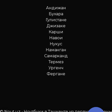
Андижан
Бухара
Гулистане
Джизаке
Карши
Навои
Нукус
Наманган
Самарканд
Термез
Ургенч
Фергане
© Nout.uz - Ноутбуки в Ташкенте из первых рук. Цены