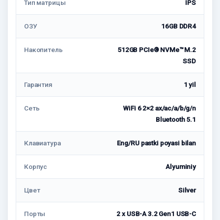
Тип матрицы
IPS
ОЗУ
16GB DDR4
Накопитель
512GB PCIe® NVMe™ M.2
SSD
Гарантия
1 yil
Сеть
WiFi 6 2×2 ax/ac/a/b/g/n
Bluetooth 5.1
Клавиатура
Eng/RU pastki poyasi bilan
Корпус
Alyuminiy
Цвет
Silver
Порты
2 x USB-A 3.2 Gen1 USB-C