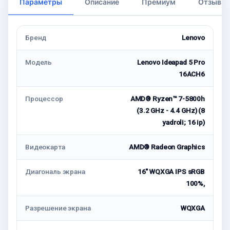
Параметры
Описание
Премиум
Отзывы
Бренд
Lenovo
Модель
Lenovo Ideapad 5 Pro
16ACH6
Процессор
AMD® Ryzen™ 7-5800h
(3.2 GHz - 4.4 GHz) (8
yadroli; 16 ip)
Видеокарта
AMD® Radeon Graphics
Диагональ экрана
16'' WQXGA IPS sRGB
100%,
Разрешение экрана
WQXGA