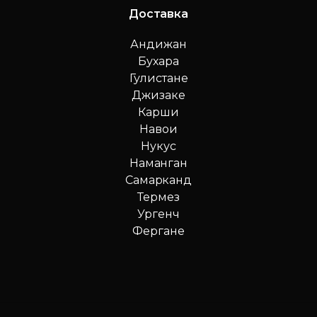
Доставка
Андижан
Бухара
Гулистане
Джизаке
Карши
Навои
Нукус
Наманган
Самарканд
Термез
Ургенч
Фергане