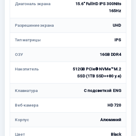
Диагональ экрана
15.6'' FullHD IPS 300Nits
165Hz
Разрешение экрана
UHD
Тип матрицы
IPS
ОЗУ
16GB DDR4
Накопитель
512GB PCIe® NVMe™ M.2
SSD (1TB SSD=+80 у.е)
Клавиатура
С подсветкой ENG
Веб-камера
HD 720
Корпус
Алюминий
Цвет
Black