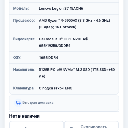
Модель:
Lenovo Legion S7 15ACH6
Процессор:
AMD Ryzen™ 9-5900HX (3.3 GHz - 4.6 GHz)
(8-Ядер; 16-Потоков)
Видеокарта:
GeForce RTX™ 3060 NVIDIA®
6GB/192Bit/GDDR6
ОЗУ:
16GB DDR4
Накопитель:
512GB PCIe® NVMe™ M.2 SSD (1TB SSD=+80
у.е)
Клавиатура:
С подсветкой ENG
Быстрая доставка
Нет в наличии
Скопировать