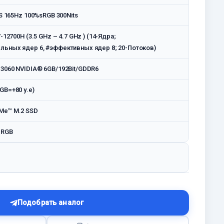
PS 165Hz 100%sRGB 300Nits
7-12700H (3.5 GHz – 4.7 GHz ) (14-Ядра;
льных ядер 6, #эффективных ядер 8; 20-Потоков)
 3060 NVIDIA® 6GB/192Bit/GDDR6
GB=+80 у.е)
Me™ M.2 SSD
 RGB
Подобрать аналог