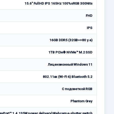
15.6" FullHD IPS 165Hz 100%sRGB 300Nits
FHD
IPS
16GB DDR5 (32GB=+80 у.е)
1TB PCIe® NVMe™ M.2 SSD
Лицензионный Windows 11
802.11ax (Wi-Fi 6) Bluetooth 5.2
С подсветкой RGB
Phantom Grey
yPort™ 1.4, 135W power delivery) Webcam e-shutter switch