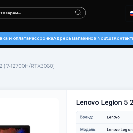
вка и оплата
Рассрочка
Адреса магазинов Nout.uz
Контакт
2 (i7-12700H/RTX3060)
Lenovo Legion 5
Бренд:
Lenovo
Модель:
Lenovo Legion