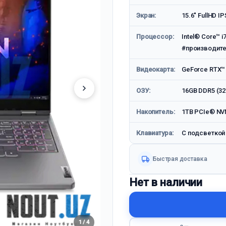
Экран:
15.6" FullHD I
Процессор:
Intel® Core™ i
#производите
Видеокарта:
GeForce RTX™
ОЗУ:
16GB DDR5 (32
Накопитель:
1TB PCIe® NV
Клавиатура:
С подсветкой
Быстрая доставка
Нет в наличии
1 / 4