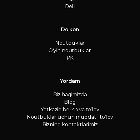
Dell
Do'kon
Noutbuklar
O'yin noutbuklari
PK
Yordam
Biz haqimizda
Blog
Yetkazib berish va to‘lov
Noutbuklar uchun muddatli to‘lov
Bizning kontaktlarimiz