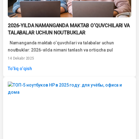
2026-YILDA NAMANGANDA MAKTAB O‘QUVCHILARI VA
TALABALAR UCHUN NOUTBUKLAR
Namanganda maktab o‘quvchilari va talabalar uchun
noutbuklar: 2026-yilda nimani tanlash va ortiqcha pul
to‘lamaslik 2026-yilda noutbuklar
14 Dekabr 2025
To‘liq o‘qish