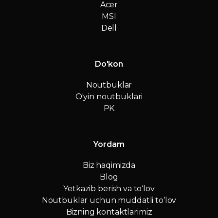
Acer
MSI
Dell
Do'kon
Noutbuklar
O'yin noutbuklari
PK
Yordam
Biz haqimizda
Blog
Yetkazib berish va to‘lov
Noutbuklar uchun muddatli to‘lov
Bizning kontaktlarimiz