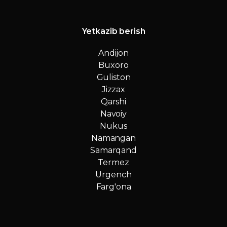
Yetkazib berish
Andijon
Buxoro
Guliston
Jizzax
Qarshi
Navoiy
Nukus
Namangan
Samarqand
Termez
Urgench
Farg'ona