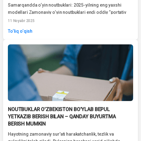
Samarqandda o‘yin noutbuklari: 2025-yilning eng yaxshi
modellari Zamonaviy o‘yin noutbuklari endi oddiy “portativ
kompyuterlar” bo‘lishdan chiqdi. Bugungi kunda bu haqiqiy
11 Noyabr 2025
kuchli qurilmalar bo‘lib, yuqori unumdorlik, zamonaviy
To‘liq o‘qish
videokartalar va tezkor ekranlar bilan jihozlangan.
NOUTBUKLAR O'ZBEKISTON BO'YLAB BEPUL
YETKAZIB BERISH BILAN – QANDAY BUYURTMA
BERISH MUMKIN
Hayotning zamonaviy sur'ati harakatchanlik, tezlik va