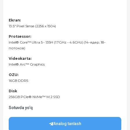
Ekran:
13.5" Pixel Sense (2256 x 1504)
Protsessor:
Intel® Core™ Ultra 5 - 135H (1.7GHz - 4.6GHz) (14-ядер; 18-
потоков)
Videokarta:
Intel® Arc™ Graphics
OZU:
16GB DDR5
Disk
256GB PCIe® NVMe™ M.2 SSD
Sotuvda yo‘q
Analog tanlash