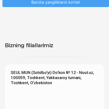
Barcha yangiliklarni ko‘rish
Bizning filiallarimiz
SEUL MUN (Sohilbo‘yi) Do‘kon № 12 - Nout.uz,
100059, Toshkent, Yakkasaroy tumani,
Toshkent, O‘zbekiston