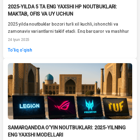
2025-YILDA 5 TA ENG YAXSHI HP NOUTBUKLARI:
MAKTAB, OFIS VA UY UCHUN
2025 yilda noutbuklar bozori turli xil kuchli, ishonchli va
zamonaviy variantlarni taklif etadi. Eng barqaror va mashhur
brendlardan biri qolmoqda...
24 Iyun 2025
To‘liq o‘qish
SAMARQANDDA O‘YIN NOUTBUKLARI: 2025-YILNING
ENG YAXSHI MODELLARI