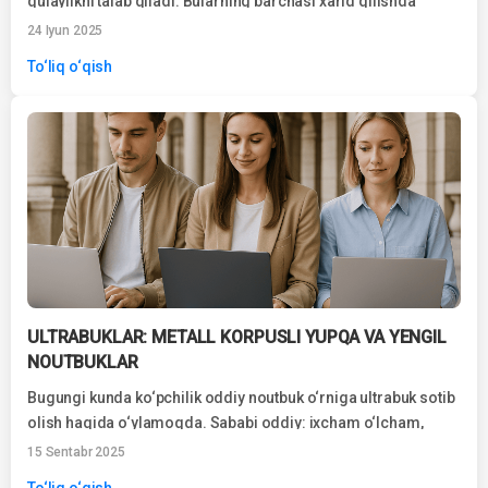
qulaylikni talab qiladi. Bularning barchasi xarid qilishda
ayniqsa muhim bo'ladi...
24 Iyun 2025
To‘liq o‘qish
ULTRABUKLAR: METALL KORPUSLI YUPQA VA YENGIL
NOUTBUKLAR
Bugungi kunda ko‘pchilik oddiy noutbuk o‘rniga ultrabuk sotib
olish haqida o‘ylamoqda. Sababi oddiy: ixcham o‘lcham,
yengil vazn, yuqori unumdorlik va...
15 Sentabr 2025
To‘liq o‘qish