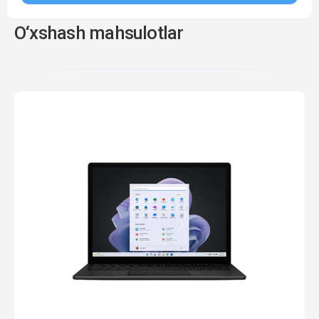
O‘xshash mahsulotlar