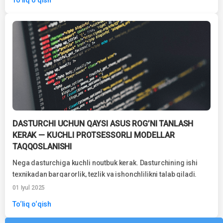
DASTURCHI UCHUN QAYSI ASUS ROG’NI TANLASH
KERAK — KUCHLI PROTSESSORLI MODELLAR
TAQQOSLANISHI
Nega dasturchiga kuchli noutbuk kerak. Dasturchining ishi
texnikadan barqarorlik, tezlik va ishonchlilikni talab qiladi.
Ayniqsa, agar siz og‘ir dasturlash muhitlari...
01 Iyul 2025
To‘liq o‘qish