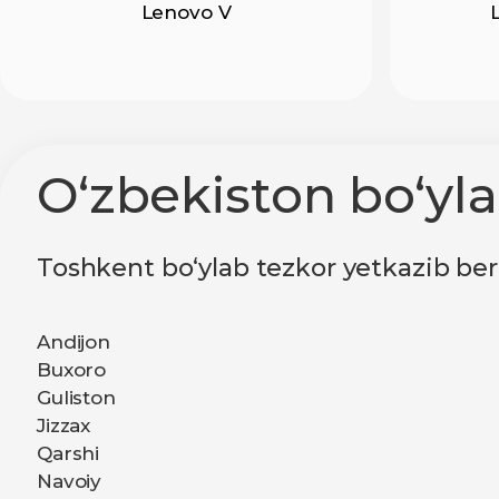
Lenovo V
O‘zbekiston bo‘yl
Toshkent bo‘ylab tezkor yetkazib ber
Andijon
Buxoro
Guliston
Jizzax
Qarshi
Navoiy