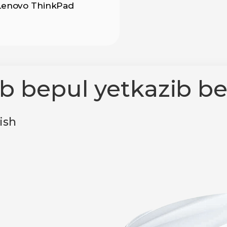
Lenovo ThinkPad
ab bepul yetkazib be
ish