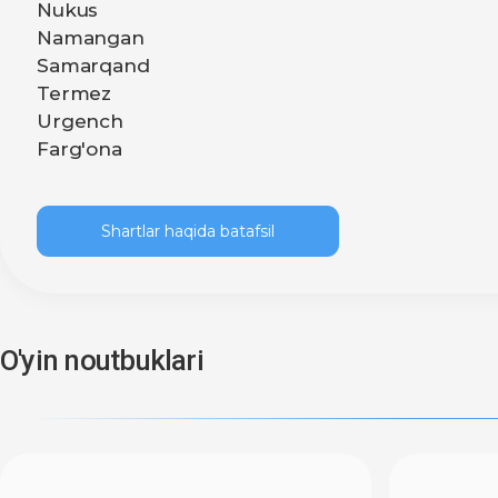
Nukus
Namangan
Samarqand
Termez
Urgench
Farg'ona
Shartlar haqida batafsil
O'yin noutbuklari