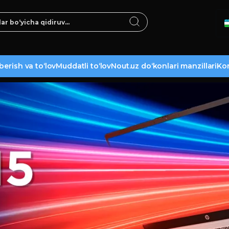
berish va to‘lov
Muddatli to‘lov
Nout.uz do‘konlari manzillari
Kon