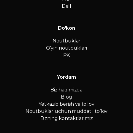
Dell
Do'kon
Noutbuklar
O'yin noutbuklari
PK
Yordam
Biz haqimizda
Blog
Yetkazib berish va to‘lov
Noutbuklar uchun muddatli to‘lov
Bizning kontaktlarimiz