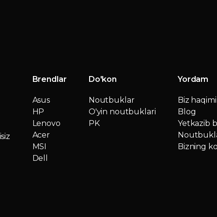
Brendlar
Do'kon
Yordam
Asus
Noutbuklar
Biz haqim
HP
O'yin noutbuklari
Blog
Lenovo
PK
Yetkazib b
Acer
Noutbukla
siz
MSI
Bizning ko
Dell