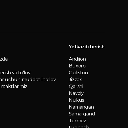
Yetkazib berish
izda
Andijon
Buxoro
erish va to‘lov
Guliston
r uchun muddatli to‘lov
Jizzax
ntaktlarimiz
Qarshi
Navoiy
Nukus
Namangan
Samarqand
Termez
Urgench