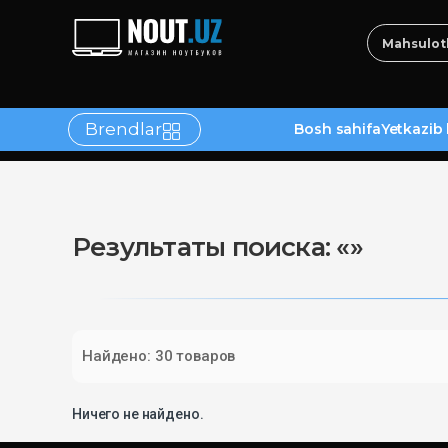
Brendlar
Bosh sahifa
Yetkazib 
tlar
Результаты поиска: «»
Найдено: 30 товаров
Ничего не найдено.