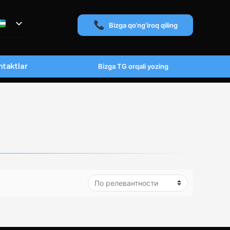
Bizga qo‘ng‘iroq qiling
taktlar
Bizga TG orqali yozing