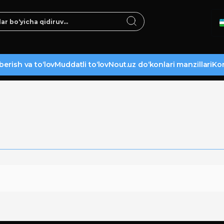
berish va to‘lov
Muddatli to‘lov
Nout.uz do‘konlari manzillari
Kon