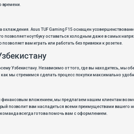
о времени.
ма охлаждения. Asus TUF Gaming F15 оснащен усовершенствован
 позволяет ноутбуку оставаться холодным даже в самых напря
позволяет вам играть или работать без привязки к розетке.
Узбекистану
ему Узбекистану. Независимо от того, где вы находитесь, мы о
в, как мы стремимся сделать процесс покупки максимально удоб
м финансовым вложением, мы предлагаем нашим клиентам возмож
орый позволит вам насладиться всеми преимуществами вашего н
а команда всегда готова помочь вам с оформлением.