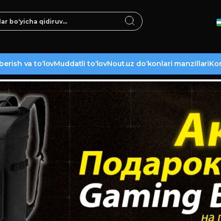
berish va to‘lov
Muddatli to‘lov
Nout.uz do‘konlari manzillari
Kon