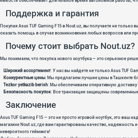
Поддержка и гарантия
Покупая Asus TUF Gaming F15 в Nout.uz, вы получаете не только
оказать помощь в случае возникновения любых вопросов или пр
Почему стоит выбрать Nout.uz?
Мы понимаем, что покупка нового ноутбука — это серьезное реше
Широкий ассортимент
: У нас вы найдете не только Asus TUF G
Конкурентные цены
: Мы предлагаем лучшие цены в Ташкенте 
Tezkor yetkazib berish
: Мы обеспечиваем оперативную доставку 
Безопасность покупок
: Все транзакции защищены современным
Заключение
Asus TUF Gaming F15 — это не просто игровой ноутбук, это ваш 
магазине Nout.uz, где вам гарантированы качество, надежность 
невероятного гейминга!
Добавь бесплатную Доставку по Узбекистана и расскажи про в