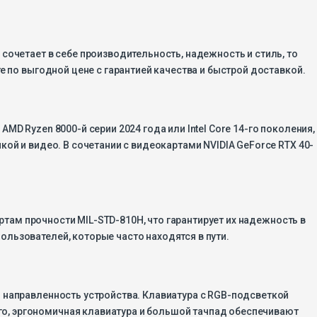
сочетает в себе производительность, надежность и стиль, то
е по выгодной цене с гарантией качества и быстрой доставкой.
D Ryzen 8000-й серии 2024 года или Intel Core 14-го поколения,
ой и видео. В сочетании с видеокартами NVIDIA GeForce RTX 40-
артам прочности MIL-STD-810H, что гарантирует их надежность в
льзователей, которые часто находятся в пути.
ю направленность устройства. Клавиатура с RGB-подсветкой
о, эргономичная клавиатура и большой тачпад обеспечивают