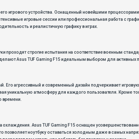
оего игрового устройства. Оснащенный новейшими процессорами AM
нтенсивные игровые сессии или профессиональная работа с график
дительность и реалистичную графику в играх.
утбуки проходят строгие испытания на соответствие военным станд
 делают Asus TUF Gaming F15 идеальным выбором для активных по
ый. Его агрессивный и современный дизайн подчеркивает игрову
ая уникальную атмосферу для каждого пользователя. Кроме тог
о времени.
ма охлаждения. Asus TUF Gaming F15 оснащен усовершенствован
 позволяет ноутбуку оставаться холодным даже в самых напря
позволяет вам играть или работать без привязки к розетке.