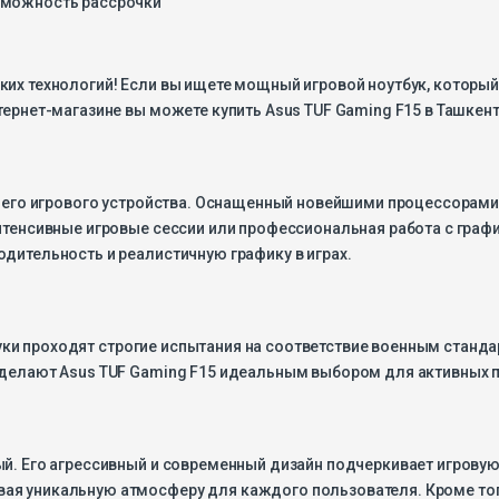
их технологий! Если вы ищете мощный игровой ноутбук, который 
тернет-магазине вы можете купить Asus TUF Gaming F15 в Ташкент
оего игрового устройства. Оснащенный новейшими процессорами AM
нтенсивные игровые сессии или профессиональная работа с график
дительность и реалистичную графику в играх.
утбуки проходят строгие испытания на соответствие военным станд
 делают Asus TUF Gaming F15 идеальным выбором для активных по
ый. Его агрессивный и современный дизайн подчеркивает игрову
ая уникальную атмосферу для каждого пользователя. Кроме тог