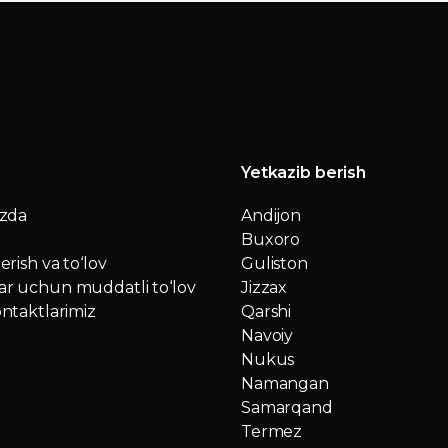
Yetkazib berish
izda
Andijon
Buxoro
erish va to‘lov
Guliston
r uchun muddatli to‘lov
Jizzax
ntaktlarimiz
Qarshi
Navoiy
Nukus
Namangan
Samarqand
Termez