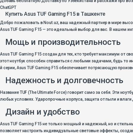
ChatGPT
Купить Asus TUF Gaming F15 в Ташкенте
Добро пожаловать в Nout.uz, ваш надежный партнер в мире высок
Asus TUF Gaming F15 — это идеальный выбор для вас. В нашем ин
Мощь и производительность
Asus TUF Gaming F15 создан для тех, кто требует максимум от св
этот ноутбук способен справиться с любыми задачами, будь то и
й серии, Asus TUF Gaming F15 обеспечивает потрясающую произво
Надежность и долговечность
Название TUF (The Ultimate Force) говорит само за себя. Эти но
любых условиях. Ударопрочные корпуса, защита от пыли и влаги
Дизайн и удобство
Asus TUF Gaming F15 не только мощный и надежный, но и стильн
позволяет настроить индивидуальные световые эффекты, создав