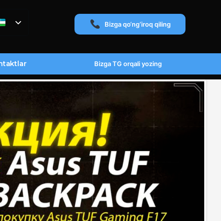
Bizga qo‘ng‘iroq qiling
taktlar
Bizga TG orqali yozing