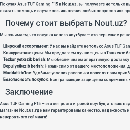
Покупая Asus TUF Gaming F15 в Nout.uz, вы получаете не только
оказать помощь в случае возникновения любых вопросов или пр
Почему стоит выбрать Nout.uz?
Мы понимаем, что покупка нового ноутбука — это серьезное реше
Широкий ассортимент
: У нас вы найдете не только Asus TUF G
Конкурентные цены
: Мы предлагаем лучшие цены в Ташкенте 
Tezkor yetkazib berish
: Мы обеспечиваем оперативную доставку 
Bepul yetkazib berish
: Независимо от вашего местоположения, д
Muddatli to‘lov
: Удобные условия рассрочки позволят вам прио
Безопасность покупок
: Все транзакции защищены современным
Заключение
Asus TUF Gaming F15 — это не просто игровой ноутбук, это ваш 
магазине Nout.uz, где вам гарантированы качество, надежность 
невероятного гейминга!