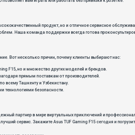
 высококачественный продукт, но и отличное сервисное обслужив
облем. Наша команда поддержки всегда готова проконсультиров
ние. Вот несколько причин, почему клиенты выбирают нас:
aming F15, но и множество других моделей и брендов.
благодаря прямым поставкам от производителей.
по всему Ташкенту и Узбекистану.
и технологиями безопасности.
надежный партнер в мире виртуальных приключений и профессионал
и лучший сервис. Закажите Asus TUF Gaming F15 сегодня и погру
озможность рассрочки