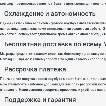
комфортное использование ноутбука на протяжении длительног
Охлаждение и автономность
Одним из ключевых аспектов игрового ноутбука является систе
пылеотводящими каналами и несколькими режимами работы. Это
емкости обеспечивает длительное время автономной работы, что 
Бесплатная доставка по всему 
Мы рады предложить нашим клиентам бесплатную доставку по вс
Gaming F15 прямо к вашему порогу. Это один из многих способо
Рассрочка платежа
Понимая, что покупка нового ноутбука может быть значительны
можете выбрать наиболее удобный для вас план рассрочки, кот
стоимость. Наши условия рассрочки прозрачны и удобны, а наш
Поддержка и гарантия