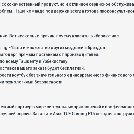
 высококачественный продукт, но и отличное сервисное обслужив
облем. Наша команда поддержки всегда готова проконсультиров
ние. Вот несколько причин, почему клиенты выбирают нас:
aming F15, но и множество других моделей и брендов.
благодаря прямым поставкам от производителей.
по всему Ташкенту и Узбекистану.
оставка вашего заказа будет бесплатной.
брести ноутбук без значительного единовременного финансового 
и технологиями безопасности.
надежный партнер в мире виртуальных приключений и профессионал
и лучший сервис. Закажите Asus TUF Gaming F15 сегодня и погру