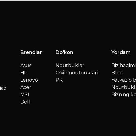
Brendlar
Do'kon
Yordam
Asus
Noutbuklar
Biz haqim
HP
O'yin noutbuklari
Blog
Lenovo
PK
Yetkazib b
Acer
Noutbukla
siz
MSI
Bizning ko
Dell