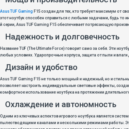
Asus TUF Gaming
F15 создан для тех, кто требует максимум от св
этот ноутбук способен справиться с любыми задачами, будь то и
й серии, Asus TUF Gaming F15 обеспечивает потрясающую произво
Надежность и долговечность
Название TUF (The Ultimate Force) говорит само за себя. Эти но
любых условиях. Ударопрочные корпуса, защита от пыли и влаги
Дизайн и удобство
Asus TUF Gaming F15 не только мощный и надежный, но и стильн
позволяет настроить индивидуальные световые эффекты, создав
комфортное использование ноутбука на протяжении длительног
Охлаждение и автономность
Одним из ключевых аспектов игрового ноутбука является систе
пылеотводящими каналами и несколькими режимами работы. Это
емкости обеспечивает длительное время автономной работы, что 