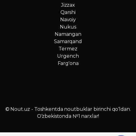
Jizzax
Qarshi
Navoiy
Nukus
Namangan
Samarqand
Termez
Urgench
Farg'ona
© Nout.uz - Toshkentda noutbuklar birinchi qo‘ldan.
O‘zbekistonda №1 narxlar!