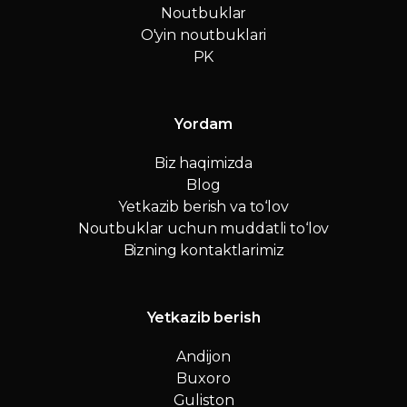
Noutbuklar
O'yin noutbuklari
PK
Yordam
Biz haqimizda
Blog
Yetkazib berish va to‘lov
Noutbuklar uchun muddatli to‘lov
Bizning kontaktlarimiz
Yetkazib berish
Andijon
Buxoro
Guliston