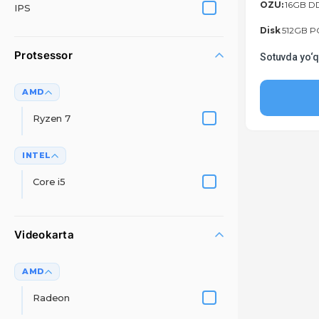
OZU:
16GB D
IPS
Disk
512GB P
Protsessor
Sotuvda yo‘
AMD
Ryzen 7
INTEL
Core i5
Videokarta
AMD
Radeon