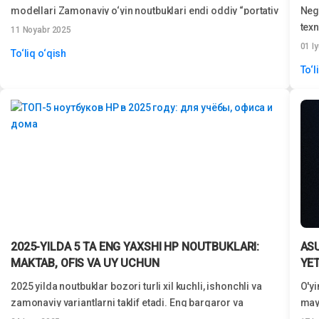
modellari Zamonaviy o‘yin noutbuklari endi oddiy “portativ
Nega
kompyuterlar” bo‘lishdan chiqdi. Bugungi kunda bu
texn
11 Noyabr 2025
haqiqiy kuchli qurilmalar bo‘lib, yuqori unumdorlik,
Ayni
01 I
To‘liq o‘qish
zamonaviy videokartalar va tezkor ekranlar bilan
To‘l
jihozlangan.
2025-YILDA 5 TA ENG YAXSHI HP NOUTBUKLARI:
ASU
MAKTAB, OFIS VA UY UCHUN
YE
2025 yilda noutbuklar bozori turli xil kuchli, ishonchli va
O'yi
zamonaviy variantlarni taklif etadi. Eng barqaror va
mayd
mashhur brendlardan biri qolmoqda...
Ikka