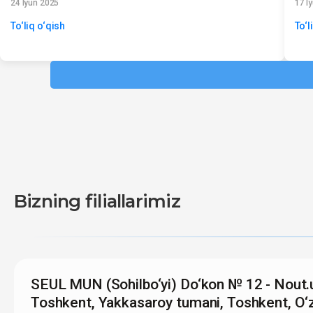
24 Iyun 2025
17 I
To‘liq o‘qish
To‘l
Bizning filiallarimiz
SEUL MUN (Sohilbo‘yi) Do‘kon № 12 - Nout.
Toshkent, Yakkasaroy tumani, Toshkent, O‘