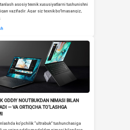
tanlash asosiy texnik xususiyatlarni tushunishni
digan vazifadir. Agar siz texnik bo'lmasangiz,
 davom etadigan qurilmani istasangiz...
5
sh
K ODDIY NOUTBUKDAN NIMASI BILAN
LADI — VA ORTIQCHA TO‘LASHGA
MI
nlashda ko‘pchilik “ultrabuk” tushunchasiga
i va uning oddiy modeldan nimasi bilan farq