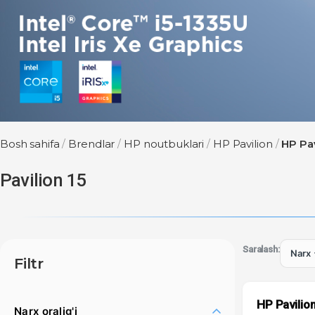
Bosh sahifa
/
Brendlar
/
HP noutbuklari
/
HP Pavilion
/
HP Pav
Pavilion 15
Saralash:
Filtr
HP Pavilio
Narx oralig'i