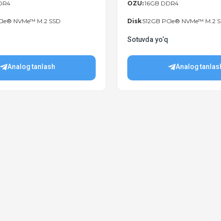
DR4
OZU:
16GB DDR4
CIe® NVMe™ M.2 SSD
Disk
512GB PCIe® NVMe™ M.2 
q
Sotuvda yo‘q
Analog tanlash
Analog tanlas