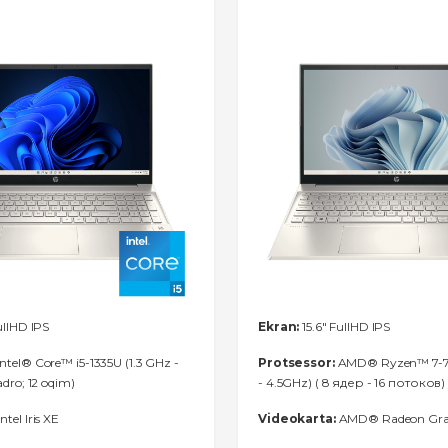
ullHD IPS
Ekran:
15.6" FullHD IPS
ntel® Core™ i5-1335U (1.3 GHz -
Protsessor:
AMD® Ryzen™ 7-7
adro; 12 oqim)
- 4.5GHz) ( 8 ядер - 16 потоков)
ntel Iris XE
Videokarta:
AMD® Radeon Gra