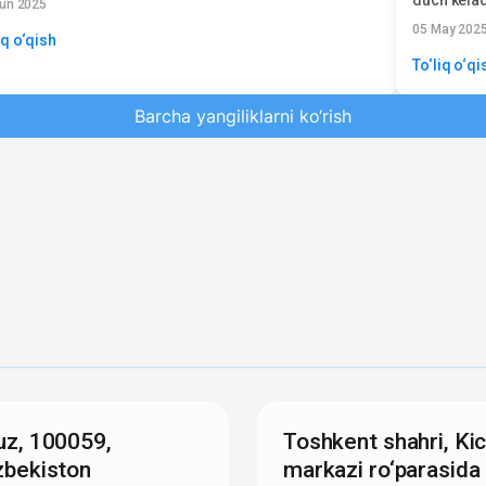
yun 2025
qilishini t
05 May 202
iq o‘qish
To‘liq o‘qi
Barcha yangiliklarni ko‘rish
uz, 100059,
Toshkent shahri, Kic
zbekiston
markazi ro‘parasida