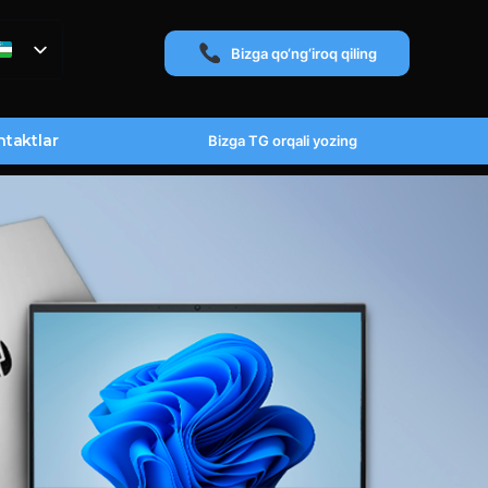
Bizga qo‘ng‘iroq qiling
taktlar
Bizga TG orqali yozing