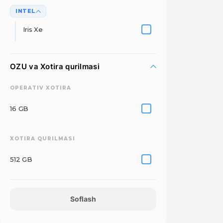
INTEL
Iris Xe
OZU va Xotira qurilmasi
OPERATIV XOTIRA
16 GB
XOTIRA QURILMASI
512 GB
Soflash