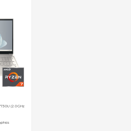
730U (2.0GHz
phics