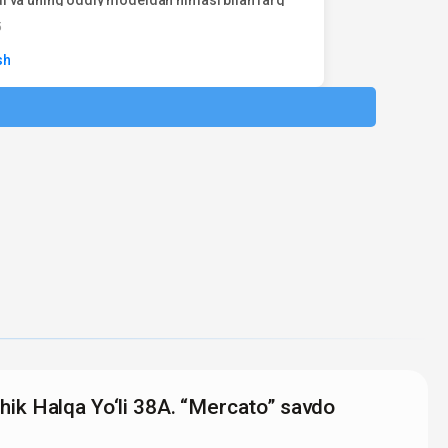
o‘liq tushunmaydi. Bir qarashda...
5
sh
hik Halqa Yo‘li 38A. “Mercato” savdo