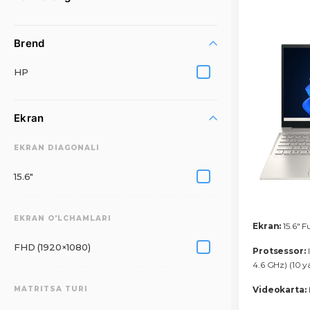
Brend
HP
Ekran
EKRAN DIAGONALI
15.6"
EKRAN O'LCHAMLARI
Ekran:
15.6" F
FHD (1920×1080)
Protsessor:
I
4.6 GHz) (10 y
MATRITSA TURI
Videokarta:
I