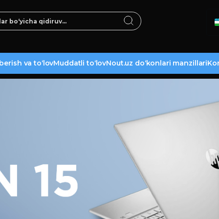
berish va to‘lov
Muddatli to‘lov
Nout.uz do‘konlari manzillari
Kon