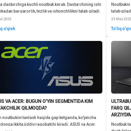
 dasturchiga kuchli noutbuk kerak. Dasturchining ishi
Noutbukni 
ikadan barqarorlik, tezlik va ishonchlilikni talab qiladi.
talab qila
qsa, agar siz og‘ir dasturlash muhitlari...
lekin uzoq
yul 2025
23 May 202
iq o‘qish
To‘liq o‘qi
S VA ACER: BUGUN O'YIN SEGMENTIDA KIM
ULTRABU
TAKCHILIK QILMOQDA?
FARQ QI
ARZIYDI
n noutbukini tanlash haqida gap ketganda, ko'pincha
onga ikkita jiddiy raqobatchi kiradi: ASUS va Acer.
Noutbuk ta
lasi ham...
duch kelad