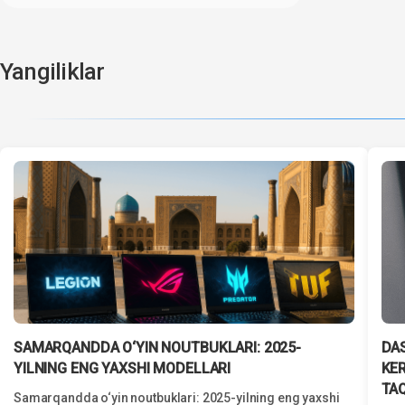
Yangiliklar
SAMARQANDDA O‘YIN NOUTBUKLARI: 2025-
DA
YILNING ENG YAXSHI MODELLARI
KE
TA
Samarqandda o‘yin noutbuklari: 2025-yilning eng yaxshi