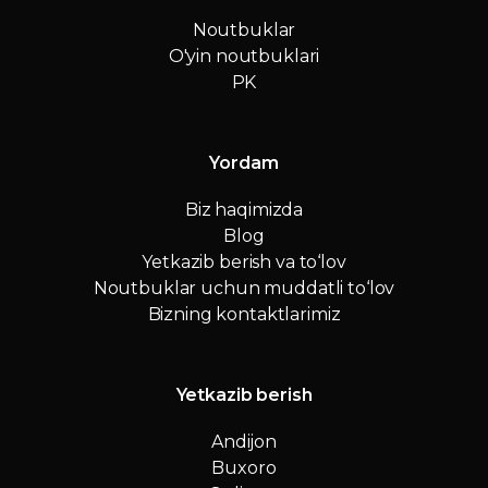
Noutbuklar
O'yin noutbuklari
PK
Yordam
Biz haqimizda
Blog
Yetkazib berish va to‘lov
Noutbuklar uchun muddatli to‘lov
Bizning kontaktlarimiz
Yetkazib berish
Andijon
Buxoro