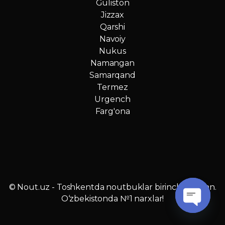
Guliston
Jizzax
Qarshi
Navoiy
Nukus
Namangan
Samarqand
Termez
Urgench
Farg'ona
© Nout.uz - Toshkentda noutbuklar birinchi qo‘ldan.
O‘zbekistonda №1 narxlar!
O