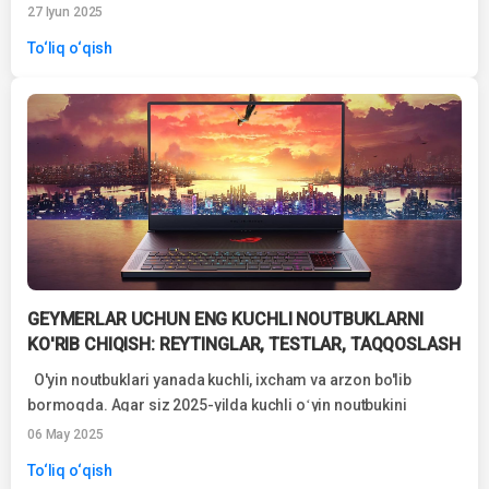
tanlovga duch kelsangiz: ASUS ...
27 Iyun 2025
To‘liq o‘qish
GEYMERLAR UCHUN ENG KUCHLI NOUTBUKLARNI
KO'RIB CHIQISH: REYTINGLAR, TESTLAR, TAQQOSLASH
O'yin noutbuklari yanada kuchli, ixcham va arzon bo'lib
bormoqda. Agar siz 2025-yilda kuchli oʻyin noutbukini
izlayotgan boʻlsangiz, bu muhim...
06 May 2025
To‘liq o‘qish