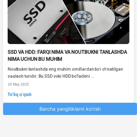
SSD VA HDD: FARQI NIMA VA NOUTBUKNI TANLASHDA
NIMA UCHUN BU MUHIM
Noutbukni tanlashda eng muhim omillardan biri o'rnatilgan
saqlash turidir. Bu SSD yoki HDD bo'ladimi ...
20 May 2025
To‘liq o‘qish
Barcha yangiliklarni ko‘rish