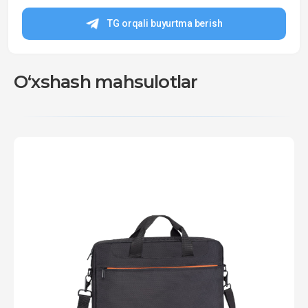
TG orqali buyurtma berish
O‘xshash mahsulotlar