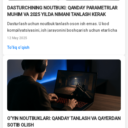
DASTURCHINING NOUTBUKI: QANDAY PARAMETRLAR
MUHIM VA 2025 YILDA NIMANI TANLASH KERAK
Dasturlash uchun noutbuk tanlash oson ish emas. U kod
kompilyatsiyasini, ish jarayonini boshqarish uchun etarlicha
kuchli bo'lishi kerak ...
12 May 2025
To‘liq o‘qish
O‘YIN NOUTBUKLARI: QANDAY TANLASH VA QAYERDAN
SOTIB OLISH