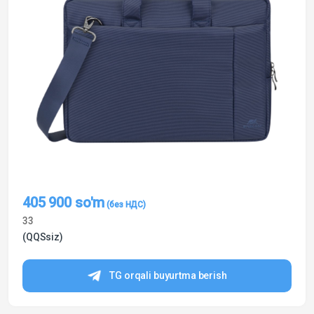
405 900
so'm
33
(QQSsiz)
TG orqali buyurtma berish