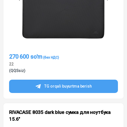
270 600
so'm
22
(QQSsiz)
TG orqali buyurtma berish
RIVACASE 8035 dark blue сумка для ноутбука
15.6″