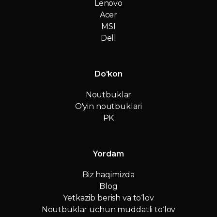
Lenovo
Acer
MSI
Dell
Do'kon
Noutbuklar
O'yin noutbuklari
PK
Yordam
Biz haqimizda
Blog
Yetkazib berish va to‘lov
Noutbuklar uchun muddatli to‘lov