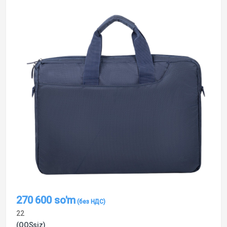
270 600
so'm
22
(QQSsiz)