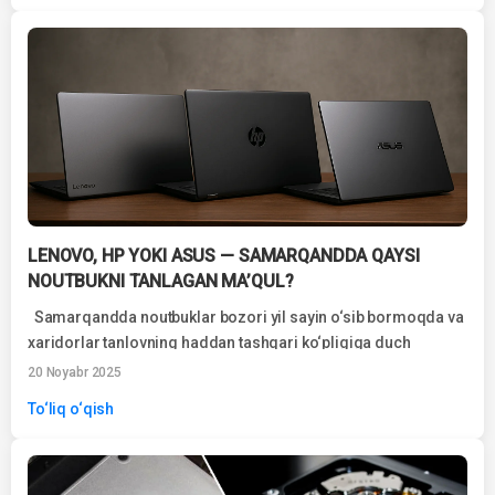
LENOVO, HP YOKI ASUS — SAMARQANDDA QAYSI
NOUTBUKNI TANLAGAN MA’QUL?
Samarqandda noutbuklar bozori yil sayin o‘sib bormoqda va
xaridorlar tanlovning haddan tashqari ko‘pligiga duch
kelishmoqda. Global brendlar o‘z lineykalarini faol
20 Noyabr 2025
yangilamoqda,...
To‘liq o‘qish