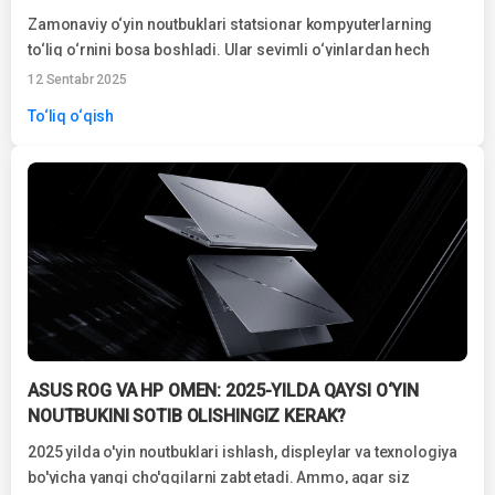
Zamonaviy o‘yin noutbuklari statsionar kompyuterlarning
to‘liq o‘rnini bosa boshladi. Ular sevimli o‘yinlardan hech
qanday cheklovlarsiz bahramand bo‘lish imkonini beradi va
12 Sentabr 2025
shu bilan birga juda kam joy egallaydi...
To‘liq o‘qish
ASUS ROG VA HP OMEN: 2025-YILDA QAYSI O‘YIN
NOUTBUKINI SOTIB OLISHINGIZ KERAK?
2025 yilda o'yin noutbuklari ishlash, displeylar va texnologiya
bo'yicha yangi cho'qqilarni zabt etadi. Ammo, agar siz