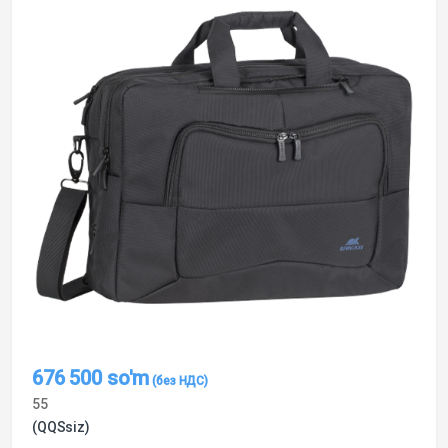
676 500
so'm
55
(QQSsiz)