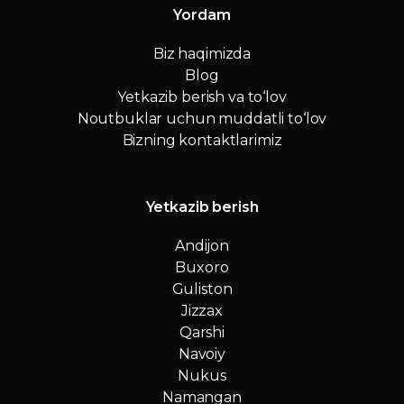
Yordam
Biz haqimizda
Blog
Yetkazib berish va to‘lov
Noutbuklar uchun muddatli to‘lov
Bizning kontaktlarimiz
Yetkazib berish
Andijon
Buxoro
Guliston
Jizzax
Qarshi
Navoiy
Nukus
Namangan