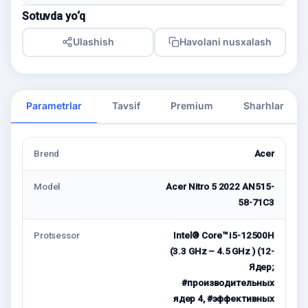
Sotuvda yo‘q
Ulashish
Havolani nusxalash
Parametrlar
Tavsif
Premium
Sharhlar
Brend
Acer
Model
Acer Nitro 5 2022 AN515-
58-71C3
Protsessor
Intel® Core™ i5-12500H
(3.3 GHz – 4.5 GHz ) (12-
Ядeр;
#производительных
ядер 4, #эффективных