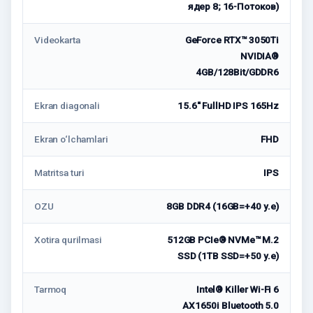
ядер 8; 16-Потоков)
Videokarta
GeForce RTX™ 3050Ti
NVIDIA®
4GB/128Bit/GDDR6
Ekran diagonali
15.6'' FullHD IPS 165Hz
Ekran o‘lchamlari
FHD
Matritsa turi
IPS
OZU
8GB DDR4 (16GB=+40 у.е)
Xotira qurilmasi
512GB PCIe® NVMe™ M.2
SSD (1TB SSD=+50 у.е)
Tarmoq
Intel® Killer Wi-Fi 6
AX1650i Bluetooth 5.0