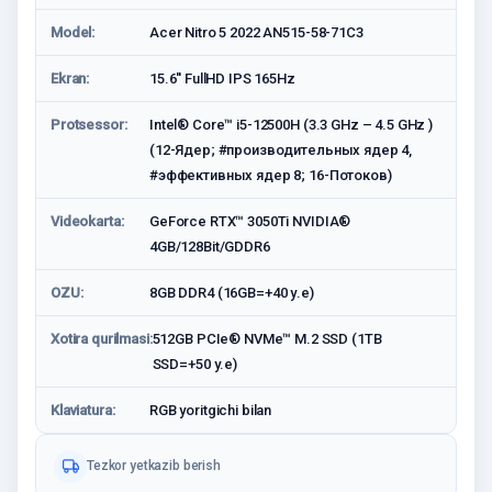
Model:
Acer Nitro 5 2022 AN515-58-71C3
Ekran:
15.6'' FullHD IPS 165Hz
Protsessor:
Intel® Core™ i5-12500H (3.3 GHz – 4.5 GHz )
(12-Ядeр; #производительных ядер 4,
#эффективных ядер 8; 16-Потоков)
Videokarta:
GeForce RTX™ 3050Ti NVIDIA®
4GB/128Bit/GDDR6
OZU:
8GB DDR4 (16GB=+40 у.е)
Xotira qurilmasi:
512GB PCIe® NVMe™ M.2 SSD (1TB
SSD=+50 у.е)
Klaviatura:
RGB yoritgichi bilan
Tezkor yetkazib berish