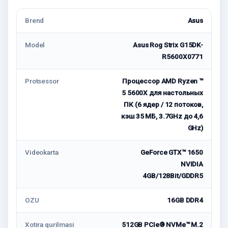
Brend
Asus
Model
Asus Rog Strix G15DK-
R5600X0771
Protsessor
Процессор AMD Ryzen ™
5 5600X для настольных
ПК (6 ядер / 12 потоков,
кэш 35 МБ, 3.7GHz до 4,6
GHz)
Videokarta
GeForce GTX™ 1650
NVIDIA
4GB/128Bit/GDDR5
OZU
16GB DDR4
Xotira qurilmasi
512GB PCIe® NVMe™ M.2