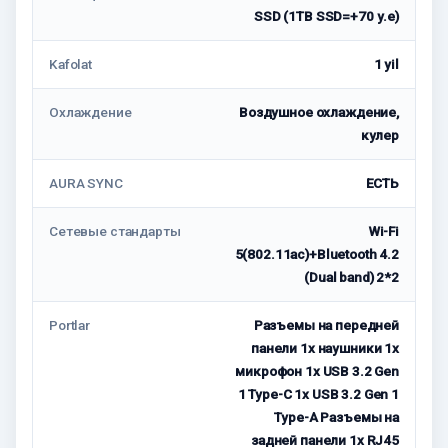
SSD (1TB SSD=+70 у.е)
Kafolat
1 yil
Охлаждение
Воздушное охлаждение,
кулер
AURA SYNC
ЕСТЬ
Сетевые стандарты
Wi-Fi
5(802.11ac)+Bluetooth 4.2
(Dual band) 2*2
Portlar
Разъемы на передней
панели 1x наушники 1x
микрофон 1x USB 3.2 Gen
1 Type-C 1x USB 3.2 Gen 1
Type-A Разъемы на
задней панели 1x RJ45