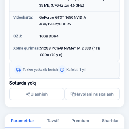
35 МБ, 3.7GHz до 4,6 GHz)
Videokarta:
GeForce GTX™ 1650 NVIDIA
4GB/128Bit/GDDR5
OZU:
16GB DDR4
Xotira qurilmasi:
512GB PCIe® NVMe™ M.2 SSD (1TB
SSD=+70 у.е)
Tezkor yetkazib berish
Kafolat: 1 yil
Sotuvda yo‘q
Ulashish
Havolani nusxalash
Parametrlar
Tavsif
Premium
Sharhlar