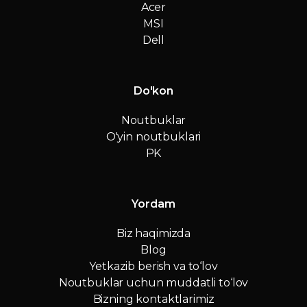
Acer
MSI
Dell
Do'kon
Noutbuklar
O'yin noutbuklari
PK
Yordam
Biz haqimizda
Blog
Yetkazib berish va to‘lov
Noutbuklar uchun muddatli to‘lov
Bizning kontaktlarimiz