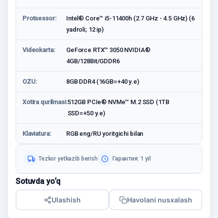
Protsessor:
Intel® Core™ i5-11400h (2.7 GHz - 4.5 GHz) (6
yadroli; 12 ip)
Videokarta:
GeForce RTX™ 3050 NVIDIA®
4GB/128Bit/GDDR6
OZU:
8GB DDR4 (16GB=+40 у.е)
Xotira qurilmasi:
512GB PCIe® NVMe™ M.2 SSD (1TB
SSD=+50 у.е)
Klaviatura:
RGB eng/RU yoritgichi bilan
Tezkor yetkazib berish
Гарантия: 1 yil
Sotuvda yo‘q
Ulashish
Havolani nusxalash