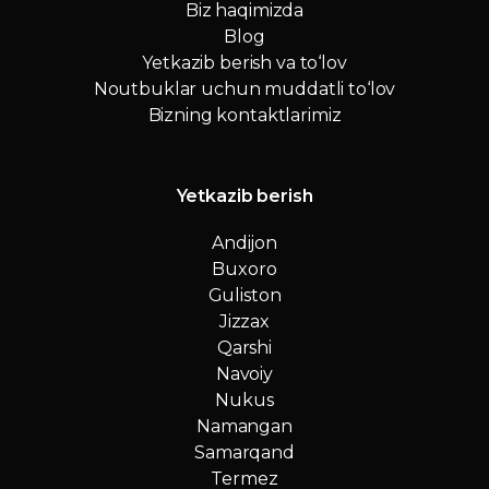
Biz haqimizda
Blog
Yetkazib berish va to‘lov
Noutbuklar uchun muddatli to‘lov
Bizning kontaktlarimiz
Yetkazib berish
Andijon
Buxoro
Guliston
Jizzax
Qarshi
Navoiy
Nukus
Namangan
Samarqand
Termez