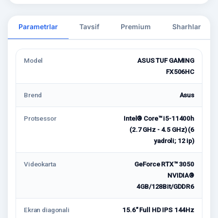
Parametrlar
Tavsif
Premium
Sharhlar
Model
ASUS TUF GAMING
FX506HC
Brend
Asus
Protsessor
Intel® Core™ i5-11400h
(2.7 GHz - 4.5 GHz) (6
yadroli; 12 ip)
Videokarta
GeForce RTX™ 3050
NVIDIA®
4GB/128Bit/GDDR6
Ekran diagonali
15.6″ Full HD IPS 144Hz