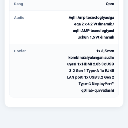
Rang
Qora
Audio
Aqlli Amp texnologiyasiga
ega 2 x 4,2 Vt dinamik /
aqlli AMP texnologiyasi
uchun 1,5 Vt dinamik
Portlar
1x 3,5 mm
kombinatsiyalangan audio
uyasi 1x HDMI 2.0b 3x USB
3.2 Gen 1 Type-A 1x RJ45
LAN porti 1x USB 3.2 Gen 2
Type-C DisplayPort™
qo‘llab-quvvatlashi