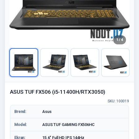
1 / 4
ASUS TUF FX506 (i5-11400H/RTX3050)
SKU: 100019
Brend:
Asus
Model:
ASUS TUF GAMING FX506HC
Ekran:
15.6″ Full HD IPS 144Hz