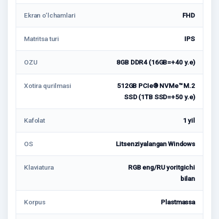
Ekran o‘lchamlari
FHD
Matritsa turi
IPS
OZU
8GB DDR4 (16GB=+40 у.е)
Xotira qurilmasi
512GB PCIe® NVMe™ M.2
SSD (1TB SSD=+50 у.е)
Kafolat
1 yil
OS
Litsenziyalangan Windows
Klaviatura
RGB eng/RU yoritgichi
bilan
Korpus
Plastmassa