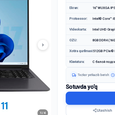
Ekran:
16" WUXGA IP
Protsessor:
Intel® Core™ i
Videokarta:
Intel UHD Grap
OZU:
8GB DDR4 (16G
Xotira qurilmasi:
512GB PCIe® 
Klaviatura:
С белой подс
Tezkor yetkazib berish
Sotuvda yo‘q
Ulashish
1 / 4