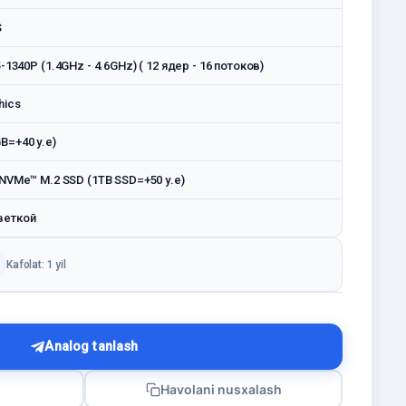
S
5-1340P (1.4GHz - 4.6GHz) ( 12 ядер - 16 потоков)
hics
B=+40 у.е)
NVMe™ M.2 SSD (1TB SSD=+50 у.е)
веткой
Kafolat: 1 yil
Analog tanlash
Havolani nusxalash