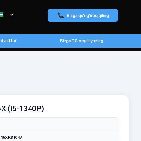
Bizga qo‘ng‘iroq qiling
taktlar
Bizga TG orqali yozing
X (i5-1340P)
 16X K3404V