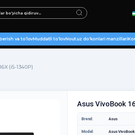
berish va to‘lov
Muddatli to‘lov
Nout.uz do‘konlari manzillari
Kon
6X (i5-1340P)
Asus VivoBook 16
Brend:
Asus
Model:
Asus VivoBook