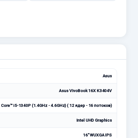
Asus
Asus VivoBook 16X K3404V
® Core™ i5-1340P (1.4GHz - 4.6GHz) ( 12 ядер - 16 потоков)
Intel UHD Graphics
16" WUXGA IPS