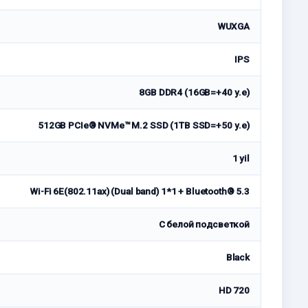
WUXGA
IPS
8GB DDR4 (16GB=+40 у.е)
512GB PCIe® NVMe™ M.2 SSD (1TB SSD=+50 у.е)
1 yil
Wi-Fi 6E(802.11ax) (Dual band) 1*1 + Bluetooth® 5.3
С белой подсветкой
Black
HD 720