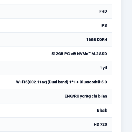
FHD
IPS
16GB DDR4
512GB PCIe® NVMe™ M.2 SSD
1 yil
Wi-Fi5(802.11ax) (Dual band) 1*1 + Bluetooth® 5.3
ENG/RU yoritgichi bilan
Black
HD 720