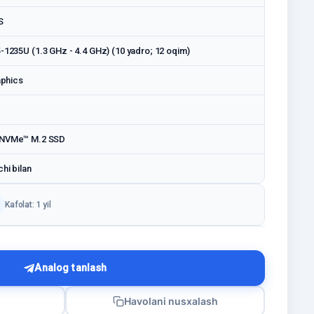
S
5-1235U (1.3 GHz - 4.4 GHz) (10 yadro; 12 oqim)
aphics
 NVMe™ M.2 SSD
hi bilan
Kafolat: 1 yil
Analog tanlash
Havolani nusxalash