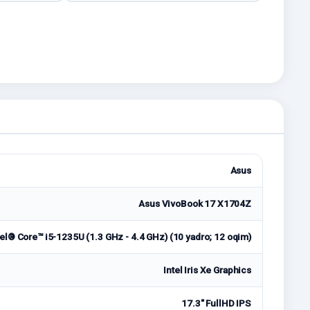
Asus
Asus VivoBook 17 X1704Z
tel® Core™ i5-1235U (1.3 GHz - 4.4 GHz) (10 yadro; 12 oqim)
Intel Iris Xe Graphics
17.3" FullHD IPS