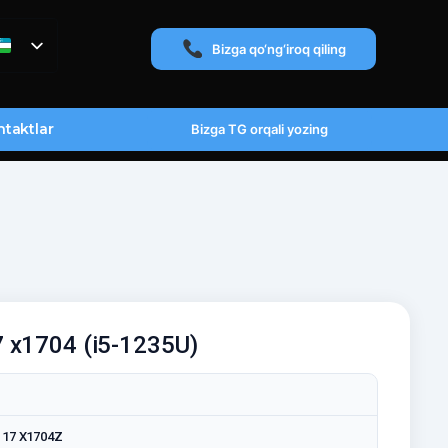
Bizga qo‘ng‘iroq qiling
taktlar
Bizga TG orqali yozing
 x1704 (i5-1235U)
 17 X1704Z