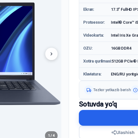
Ekran:
17.3" FullHD IP
Protsessor:
Intel® Core™ i
Videokarta:
Intel Iris Xe Gr
OZU:
16GB DDR4
Xotira qurilmasi:
512GB PCIe®
Klaviatura:
ENG/RU yoritgic
Tezkor yetkazib berish
Sotuvda yo‘q
Ulashish
1 / 4