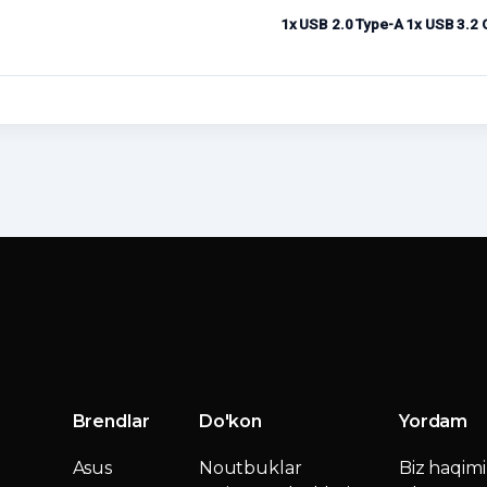
1x USB 2.0 Type-A 1x USB 3.2 
Brendlar
Do'kon
Yordam
Asus
Noutbuklar
Biz haqim