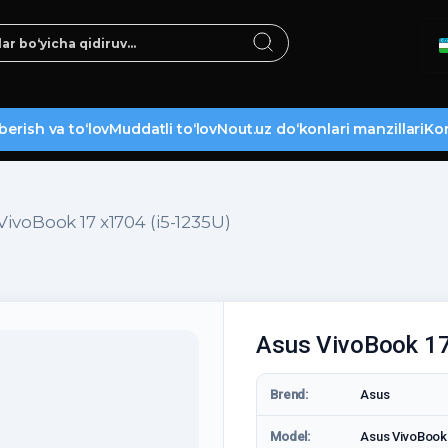
berish va to‘lov
Muddatli to‘lov
Nout.uz do‘konlari manzillari
Kon
VivoBook 17 x1704 (i5-1235U)
Asus VivoBook 17
Brend:
Asus
Model:
Asus VivoBook