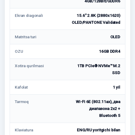
4GB/128Bit/GDDR6
Ekran diagonali
15.6" 2.8K (2880x1620)
OLED/PANTONE Validated
Matritsa turi
OLED
OZU
16GB DDR4
Xotira qurilmasi
1TB PCIe® NVMe™ M.2
SSD
Kafolat
1 yil
Tarmoq
Wi-Fi 6E (802.11ax), два
диапазона 2х2 +
Bluetooth 5
Klaviatura
ENG/RU yoritgichi bilan