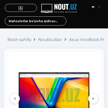
Bosh sahifa
Noutbuklar
Asus VivoBook Pro