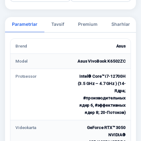
Parametrlar
Tavsif
Premium
Sharhlar
Brend
Asus
Model
Asus VivoBook K6502ZC
Protsessor
Intel® Core™ i7-12700H
(3.5 GHz – 4.7 GHz ) (14-
Ядра;
#производительных
ядер 6, #эффективных
ядер 8; 20-Потоков)
Videokarta
GeForce RTX™ 3050
NVIDIA®