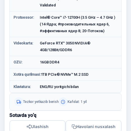
Validated
Protsessor:
Intel® Core™ i7-12700H (3.5 GHz – 4.7 GHz )
(14-Ядра; #производительных ядер 6,
#эффективных ядер 8; 20-Потоков)
Videokarta:
GeForce RTX™ 3050 NVIDIA®
4GB/128Bit/GDDR6
OZU:
16GB DDR4
Xotira qurilmasi:
1TB PCIe® NVMe™ M.2 SSD
Klaviatura:
ENG/RU yoritgichi bilan
Tezkor yetkazib berish
Kafolat: 1 yil
Sotuvda yo‘q
Ulashish
Havolani nusxalash