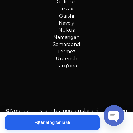
Guliston
Jizzax
Qarshi
Navoiy
Nukus
Namangan
Samarqand
Termez
Urgench
Farg'ona
© Nout.uz - Toshkentda noutbuklar birinchi qo‘ldan.
O‘zbekistonda №1 narxlar!
Analog tanlash
O