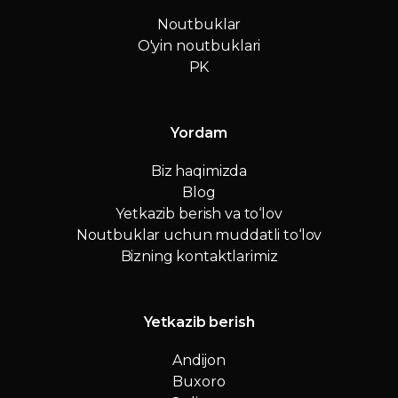
Noutbuklar
O'yin noutbuklari
PK
Yordam
Biz haqimizda
Blog
Yetkazib berish va to‘lov
Noutbuklar uchun muddatli to‘lov
Bizning kontaktlarimiz
Yetkazib berish
Andijon
Buxoro