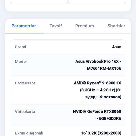
Parametrlar
Tavsif
Premium
Sharhlar
Brend
Asus
Model
Asus Vivobook Pro 16X -
M7601RM-MX106
Protsessor
AMD® Ryzen™ 9-6900HX
(3.3GHz – 4.9GHz) (8-
ядер; 16-потоков)
Videokarta
NVIDIA GeForce RTX3060
- 6GB/GDDR6
Ekran diagonali
16" 3.2K (3200x2000)