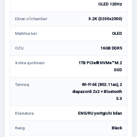
OLED 120Hz
Ekran o‘lchamlari
3.2K (3200x2000)
Matritsa turi
OLED
OZU
16GB DDR5
Xotira qurilmasi
1TB PCIe® NVMe™ M.2
SSD
Tarmoq
Wi-Fi 6E (802.11ax), 2
diapazonli 2x2 + Bluetooth
5.3
Klaviatura
ENG/RU yoritgichi bilan
Rang
Black