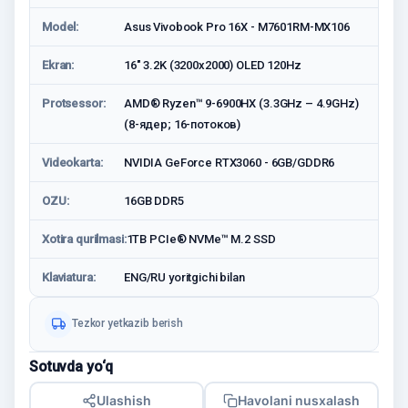
Model:
Asus Vivobook Pro 16X - M7601RM-MX106
Ekran:
16" 3.2K (3200x2000) OLED 120Hz
Protsessor:
AMD® Ryzen™ 9-6900HX (3.3GHz – 4.9GHz)
(8-ядер; 16-потоков)
Videokarta:
NVIDIA GeForce RTX3060 - 6GB/GDDR6
OZU:
16GB DDR5
Xotira qurilmasi:
1TB PCIe® NVMe™ M.2 SSD
Klaviatura:
ENG/RU yoritgichi bilan
Tezkor yetkazib berish
Sotuvda yo‘q
Ulashish
Havolani nusxalash