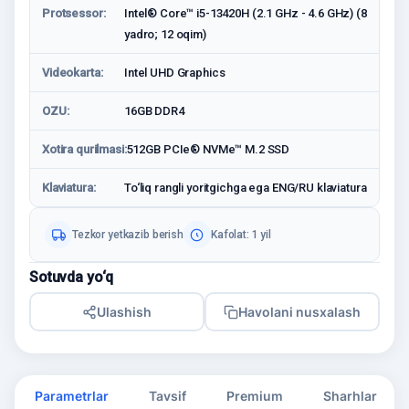
Protsessor:
Intel® Core™ i5-13420H (2.1 GHz - 4.6 GHz) (8
yadro; 12 oqim)
Videokarta:
Intel UHD Graphics
OZU:
16GB DDR4
Xotira qurilmasi:
512GB PCIe® NVMe™ M.2 SSD
Klaviatura:
To‘liq rangli yoritgichga ega ENG/RU klaviatura
Tezkor yetkazib berish
Kafolat: 1 yil
Sotuvda yo‘q
Ulashish
Havolani nusxalash
Parametrlar
Tavsif
Premium
Sharhlar