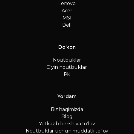
Lenovo
Acer
MSI
Dell
Do'kon
Noutbuklar
O'yin noutbuklari
PK
Yordam
Biz haqimizda
Blog
Yetkazib berish va to‘lov
Noutbuklar uchun muddatli to‘lov