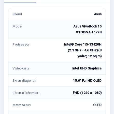
Brend
Asus
Model
Asus VivoBook 15
X1505VA-L1798
Protsessor
Intel® Core™ i5-13420H
(2.1 GHz - 4.6 GHz) (8
yadro; 12 oqim)
Videokarta
Intel UHD Graphics
Ekran diagonali
15.6" FullHD OLED
Ekran o‘lchamlari
FHD (1920 x 1080)
Matritsa turi
OLED