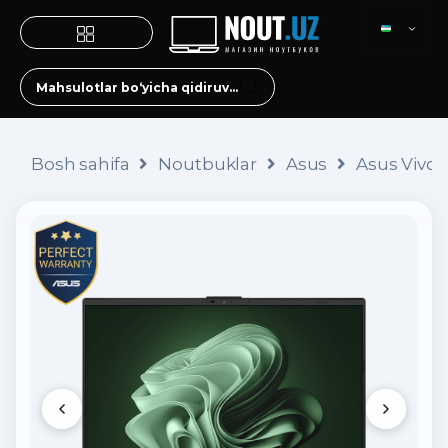
Bosh sahifa
Noutbuklar
Asus
Asus VivoB