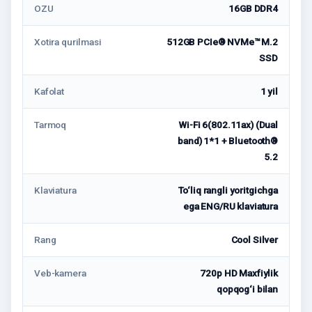
OZU
16GB DDR4
Xotira qurilmasi
512GB PCIe® NVMe™ M.2
SSD
Kafolat
1 yil
Tarmoq
Wi-Fi 6(802.11ax) (Dual
band) 1*1 + Bluetooth®
5.2
Klaviatura
To‘liq rangli yoritgichga
ega ENG/RU klaviatura
Rang
Cool Silver
Veb-kamera
720p HD Maxfiylik
qopqog‘i bilan