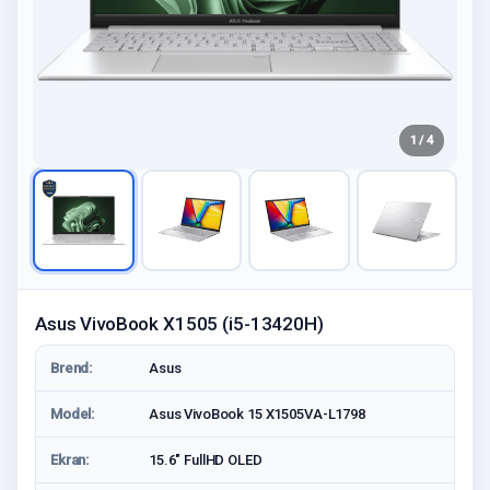
1 / 4
Asus VivoBook X1505 (i5-13420H)
Brend:
Asus
Model:
Asus VivoBook 15 X1505VA-L1798
Ekran:
15.6" FullHD OLED