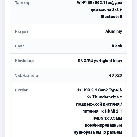
Tarmoq
Wi-Fi 6E (802.11ax), два
диапазона 2х2 +
Bluetooth 5
Korpus
Aluminiy
Rang
Black
Klaviatura
ENG/RU yoritgichi bilan
Veb-kamera
HD 720
Portlar
1x USB 3.2 Gen2 Type-A
2x Thunderbolt 4 с
поддержкой дисплея /
питания 1x HDMI 2.1
TMDS 1x 3,5 мм
комбинированный
аудиоразъем 1x разъем