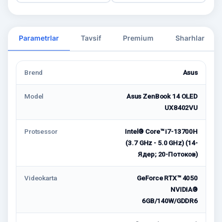
Parametrlar
Tavsif
Premium
Sharhlar
Brend
Asus
Model
Asus ZenBook 14 OLED
UX8402VU
Protsessor
Intel® Core™ i7-13700H
(3.7 GHz - 5.0 GHz) (14-
Ядeр; 20-Потоков)
Videokarta
GeForce RTX™ 4050
NVIDIA®
6GB/140W/GDDR6