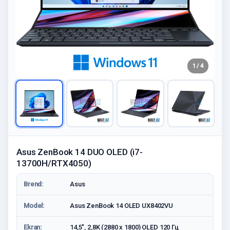
1 / 4
Asus ZenBook 14 DUO OLED (i7-
13700H/RTX4050)
Brend:
Asus
Model:
Asus ZenBook 14 OLED UX8402VU
Ekran:
14,5", 2,8K (2880 x 1800) OLED 120 Гц