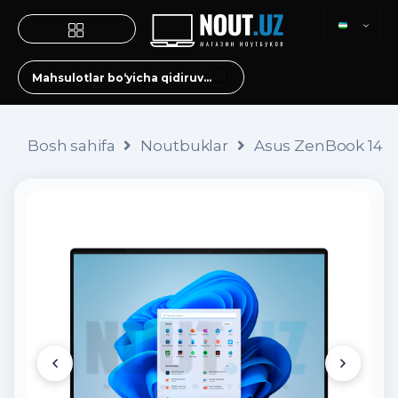
Bosh sahifa
Noutbuklar
Asus ZenBook 14 D