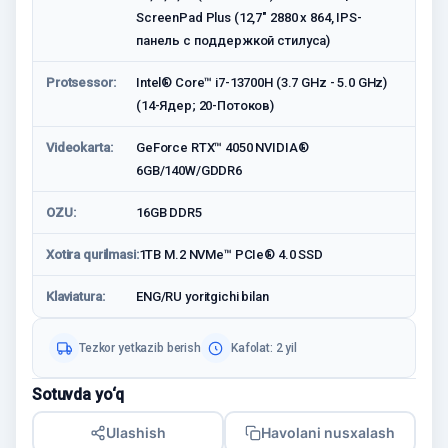
ScreenPad Plus (12,7" 2880 x 864, IPS-
панель с поддержкой стилуса)
Protsessor:
Intel® Core™ i7-13700H (3.7 GHz - 5.0 GHz)
(14-Ядeр; 20-Потоков)
Videokarta:
GeForce RTX™ 4050 NVIDIA®
6GB/140W/GDDR6
OZU:
16GB DDR5
Xotira qurilmasi:
1TB M.2 NVMe™ PCIe® 4.0 SSD
Klaviatura:
ENG/RU yoritgichi bilan
Tezkor yetkazib berish
Kafolat: 2 yil
Sotuvda yo‘q
Ulashish
Havolani nusxalash