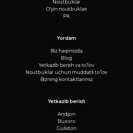
Noutbuklar
O'yin noutbuklari
PK
Yordam
Biz haqimizda
Blog
Yetkazib berish va to‘lov
Noutbuklar uchun muddatli to‘lov
Bizning kontaktlarimiz
Yetkazib berish
Andijon
Buxoro
Guliston