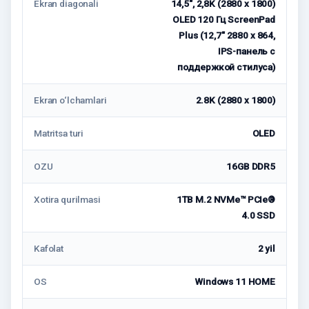
Ekran diagonali
14,5", 2,8K (2880 x 1800)
OLED 120 Гц ScreenPad
Plus (12,7" 2880 x 864,
IPS-панель с
поддержкой стилуса)
Ekran o‘lchamlari
2.8K (2880 x 1800)
Matritsa turi
OLED
OZU
16GB DDR5
Xotira qurilmasi
1TB M.2 NVMe™ PCIe®
4.0 SSD
Kafolat
2 yil
OS
Windows 11 HOME