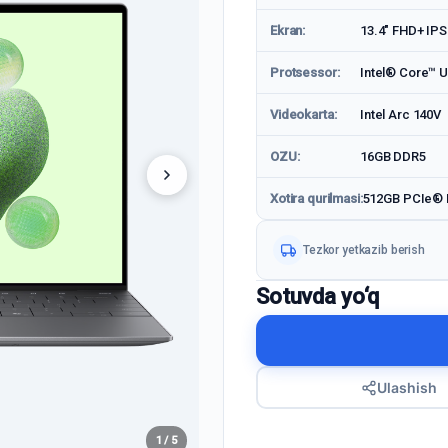
Ekran:
13.4" FHD+ IPS
Protsessor:
Intel® Core™ U
Videokarta:
Intel Arc 140V
OZU:
16GB DDR5
Xotira qurilmasi:
512GB PCIe®
Tezkor yetkazib berish
Sotuvda yo‘q
Ulashish
1 / 5