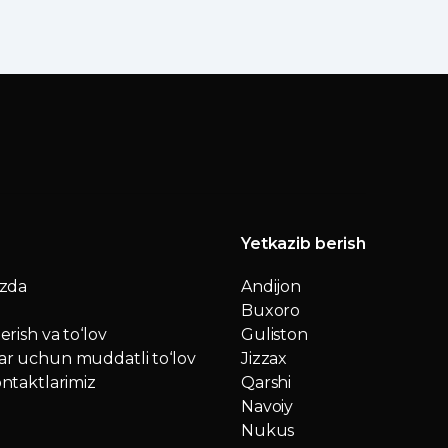
Yetkazib berish
izda
Andijon
Buxoro
erish va to‘lov
Guliston
r uchun muddatli to‘lov
Jizzax
ntaktlarimiz
Qarshi
Navoiy
Nukus