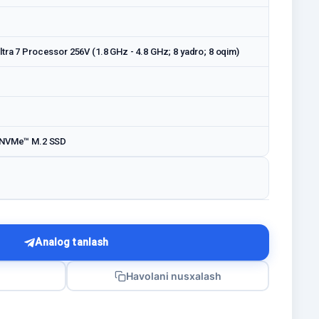
ltra 7 Processor 256V (1.8 GHz - 4.8 GHz; 8 yadro; 8 oqim)
 NVMe™ M.2 SSD
Analog tanlash
Havolani nusxalash