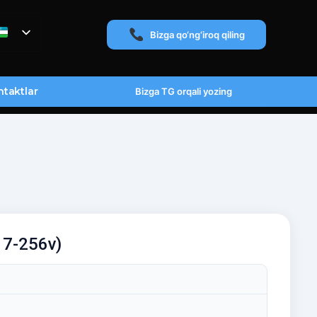
Bizga qo‘ng‘iroq qiling
taktlar
Bizga TG orqali yozing
a 7-256v)