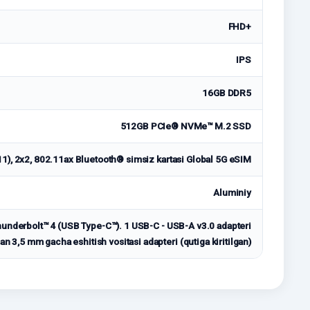
FHD+
IPS
16GB DDR5
512GB PCIe® NVMe™ M.2 SSD
11), 2x2, 802.11ax Bluetooth® simsiz kartasi Global 5G eSIM
Aluminiy
Thunderbolt™ 4 (USB Type-C™). 1 USB-C - USB-A v3.0 adapteri
dan 3,5 mm gacha eshitish vositasi adapteri (qutiga kiritilgan)