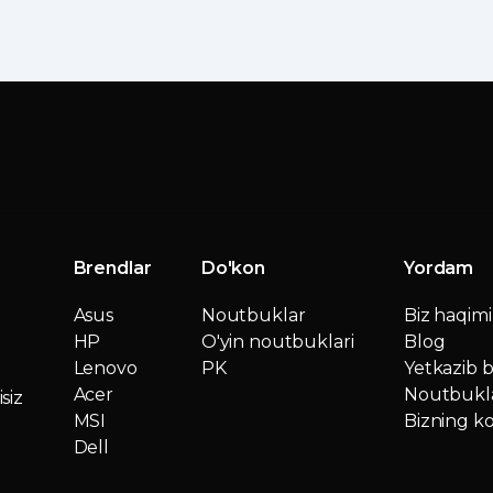
Brendlar
Do'kon
Yordam
Asus
Noutbuklar
Biz haqim
HP
O'yin noutbuklari
Blog
Lenovo
PK
Yetkazib b
Acer
Noutbukla
siz
MSI
Bizning ko
Dell