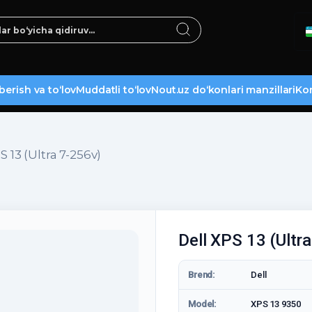
berish va to‘lov
Muddatli to‘lov
Nout.uz do‘konlari manzillari
Kon
S 13 (Ultra 7-256v)
Dell XPS 13 (Ultr
Brend:
Dell
Model:
XPS 13 9350