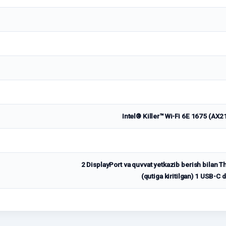
Intel® Killer™ Wi-Fi 6E 1675 (AX2
2 DisplayPort va quvvat yetkazib berish bilan 
(qutiga kiritilgan) 1 USB-C 