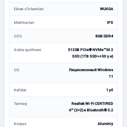
Ekran o‘lchamlari
WUXGA
Matritsa turi
IPS
OZU
8GB DDR4
Xotira qurilmasi
512GB PCIe® NVMe™ M.2
SSD (1TB SSD=+50 у.е)
OS
Лицензионный Windows
11
Kafolat
1 yil
Tarmoq
Realtek Wi-Fi CERTIFIED
6™ (2×2) и Bluetooth® 5.2
Korpus
Aluminiy