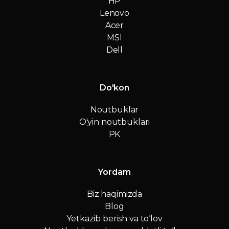
HP
Lenovo
Acer
MSI
Dell
Do'kon
Noutbuklar
O'yin noutbuklari
PK
Yordam
Biz haqimizda
Blog
Yetkazib berish va to‘lov