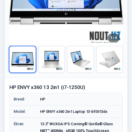
1 / 4
HP ENVY x360 13 2in1 (i7-1250U)
Brend:
HP
Model:
HP ENVY x360 2in1 Laptop 13-bf0013dx
Ekran:
13.3" WUXGA IPS Corning® Gorilla® Glass
NBT™ 400Nits , sRGB 100% TouchScreen