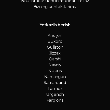
Noutbuklar uchun muddatli to‘lov
Bizning kontaktlarimiz
Yetkazib berish
Andijon
Buxoro
Guliston
Jizzax
Qarshi
Navoiy
Nukus
Namangan
Samarqand
Termez
Urgench
Farg'ona