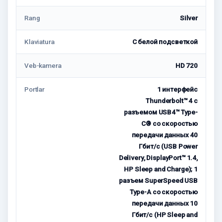
Rang
Silver
Klaviatura
С белой подсветкой
Veb-kamera
HD 720
Portlar
1 интерфейс
Thunderbolt™ 4 с
разъемом USB4™ Type-
C® со скоростью
передачи данных 40
Гбит/с (USB Power
Delivery, DisplayPort™ 1.4,
HP Sleep and Charge); 1
разъем SuperSpeed USB
Type-A со скоростью
передачи данных 10
Гбит/с (HP Sleep and