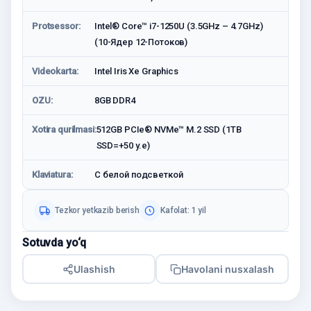
Protsessor:
Intel® Core™ i7-1250U (3.5GHz – 4.7GHz)
(10-Ядeр 12-Потоков)
Videokarta:
Intel Iris Xe Graphics
OZU:
8GB DDR4
Xotira qurilmasi:
512GB PCIe® NVMe™ M.2 SSD (1TB
SSD=+50 у.е)
Klaviatura:
С белой подсветкой
Tezkor yetkazib berish
Kafolat: 1 yil
Sotuvda yo‘q
Ulashish
Havolani nusxalash