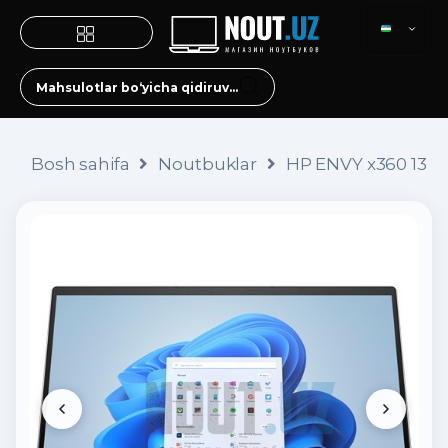
Bosh sahifa
Noutbuklar
HP ENVY x360 13 2in