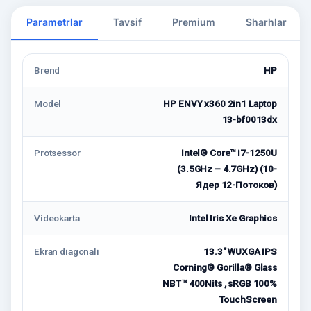
Parametrlar
Tavsif
Premium
Sharhlar
Brend
HP
Model
HP ENVY x360 2in1 Laptop
13-bf0013dx
Protsessor
Intel® Core™ i7-1250U
(3.5GHz – 4.7GHz) (10-
Ядeр 12-Потоков)
Videokarta
Intel Iris Xe Graphics
Ekran diagonali
13.3" WUXGA IPS
Corning® Gorilla® Glass
NBT™ 400Nits , sRGB 100%
TouchScreen