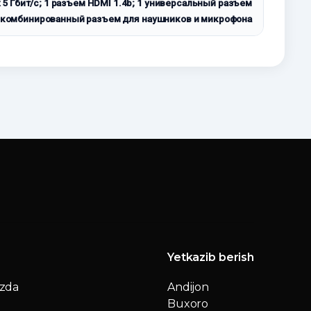
5 Гбит/с; 1 разъем HDMI 1.4b; 1 универсальный разъем
1 комбинированный разъем для наушников и микрофона
Yetkazib berish
izda
Andijon
Buxoro