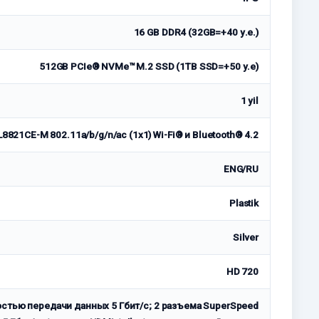
16 GB DDR4 (32GB=+40 у.е.)
512GB PCIe® NVMe™ M.2 SSD (1TB SSD=+50 у.е)
1 yil
L8821CE-M 802.11a/b/g/n/ac (1x1) Wi-Fi® и Bluetooth® 4.2
ENG/RU
Plastik
Silver
HD 720
стью передачи данных 5 Гбит/с; 2 разъема SuperSpeed