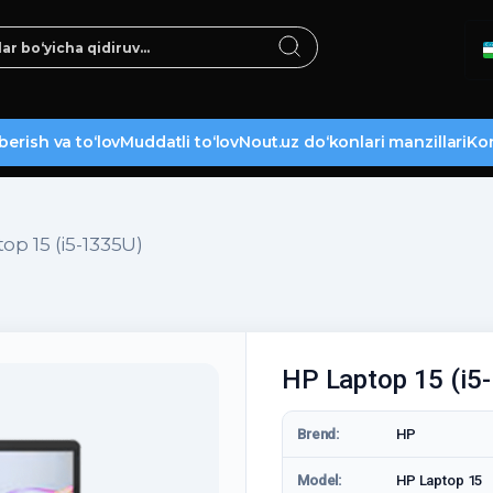
berish va to‘lov
Muddatli to‘lov
Nout.uz do‘konlari manzillari
Kon
op 15 (i5-1335U)
HP Laptop 15 (i5
Brend:
HP
Model:
HP Laptop 15