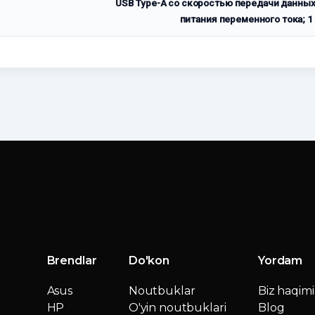
USB Type-A со скоростью передачи данных 
питания переменного тока; 
Brendlar
Do'kon
Yordam
Asus
Noutbuklar
Biz haqim
HP
O'yin noutbuklari
Blog