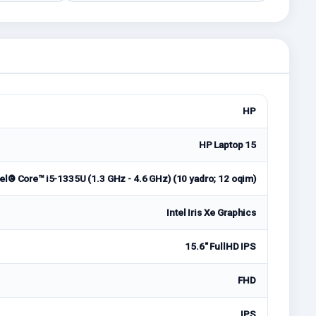
HP
HP Laptop 15
tel® Core™ i5-1335U (1.3 GHz - 4.6 GHz) (10 yadro; 12 oqim)
Intel Iris Xe Graphics
15.6" FullHD IPS
FHD
IPS