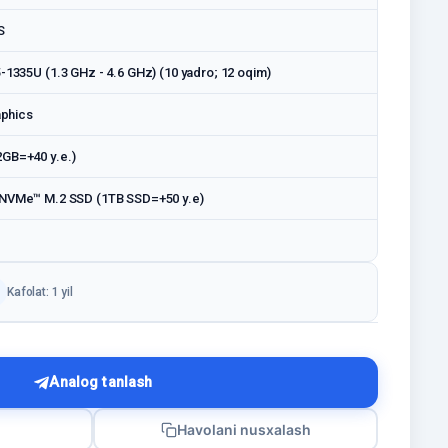
S
5-1335U (1.3 GHz - 4.6 GHz) (10 yadro; 12 oqim)
aphics
GB=+40 у.е.)
NVMe™ M.2 SSD (1TB SSD=+50 у.е)
Kafolat: 1 yil
Analog tanlash
Havolani nusxalash