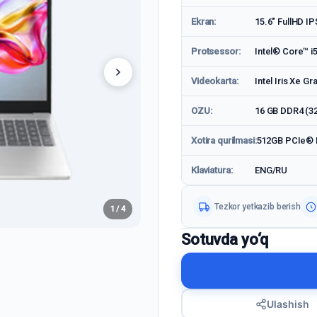
Ekran:
15.6" FullHD IP
Protsessor:
Intel® Core™ i
Videokarta:
Intel Iris Xe Gr
OZU:
16 GB DDR4 (32
Xotira qurilmasi:
512GB PCIe® 
Klaviatura:
ENG/RU
Tezkor yetkazib berish
1 / 4
Sotuvda yo‘q
Ulashish