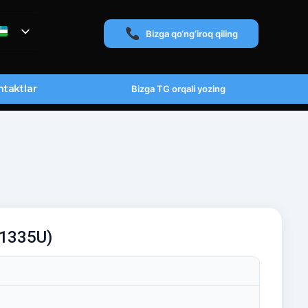
Bizga qo‘ng‘iroq qiling
taktlar
Bizga TG orqali yozing
-1335U)