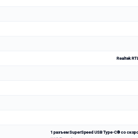
Realtek RT
1 разъем SuperSpeed USB Type-C® со скоро