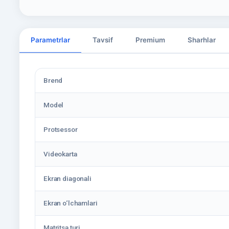
Parametrlar
Tavsif
Premium
Sharhlar
Brend
Model
Protsessor
Videokarta
Ekran diagonali
Ekran o‘lchamlari
Matritsa turi