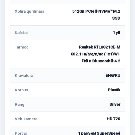
Xotira qurilmasi
512GB PCIe® NVMe™ M.2
SSD
Kafolat
1 yil
Tarmoq
Realtek RTL8821CE-M
802.11a/b/g/n/ac (1x1) Wi-
Fi® и Bluetooth® 4.2
Klaviatura
ENG/RU
Korpus
Plastik
Rang
Silver
Veb-kamera
HD 720
Portlar
1 разъем SuperSpeed