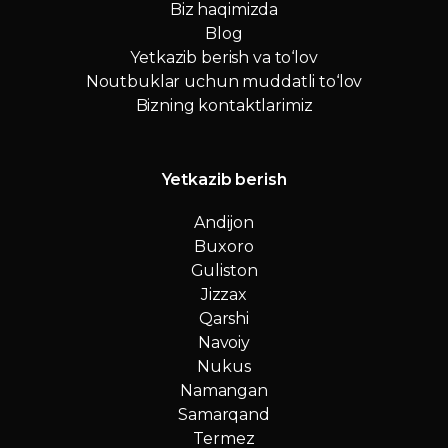
Biz haqimizda
Blog
Yetkazib berish va to‘lov
Noutbuklar uchun muddatli to‘lov
Bizning kontaktlarimiz
Yetkazib berish
Andijon
Buxoro
Guliston
Jizzax
Qarshi
Navoiy
Nukus
Namangan
Samarqand
Termez