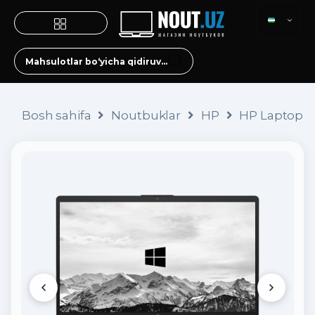
Bosh sahifa
Noutbuklar
HP
HP Laptop 15