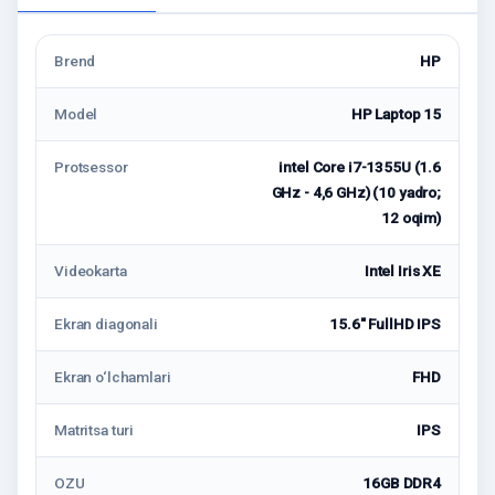
Brend
HP
Model
HP Laptop 15
Protsessor
intel Core i7-1355U (1.6
GHz - 4,6 GHz) (10 yadro;
12 oqim)
Videokarta
Intel Iris XE
Ekran diagonali
15.6" FullHD IPS
Ekran o‘lchamlari
FHD
Matritsa turi
IPS
OZU
16GB DDR4