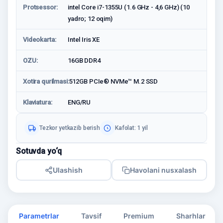
Protsessor:
intel Core i7-1355U (1.6 GHz - 4,6 GHz) (10
yadro; 12 oqim)
Videokarta:
Intel Iris XE
OZU:
16GB DDR4
Xotira qurilmasi:
512GB PCIe® NVMe™ M.2 SSD
Klaviatura:
ENG/RU
Tezkor yetkazib berish
Kafolat: 1 yil
Sotuvda yo‘q
Ulashish
Havolani nusxalash
Parametrlar
Tavsif
Premium
Sharhlar