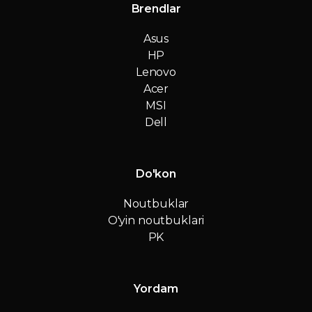
Brendlar
Asus
HP
Lenovo
Acer
MSI
Dell
Do'kon
Noutbuklar
O'yin noutbuklari
PK
Yordam