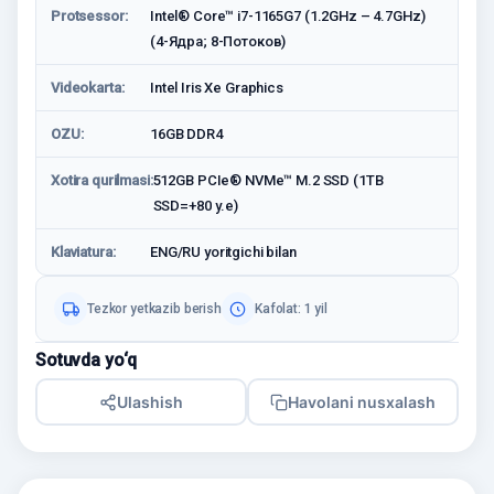
Protsessor:
Intel® Core™ i7-1165G7 (1.2GHz – 4.7GHz)
(4-Ядра; 8-Потоков)
Videokarta:
Intel Iris Xe Graphics
OZU:
16GB DDR4
Xotira qurilmasi:
512GB PCIe® NVMe™ M.2 SSD (1TB
SSD=+80 у.е)
Klaviatura:
ENG/RU yoritgichi bilan
Tezkor yetkazib berish
Kafolat: 1 yil
Sotuvda yo‘q
Ulashish
Havolani nusxalash