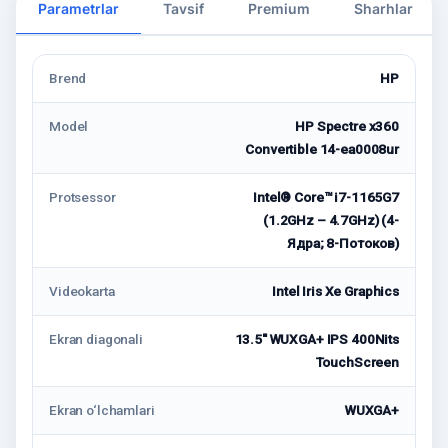
Parametrlar
Tavsif
Premium
Sharhlar
Brend
HP
Model
HP Spectre x360
Convertible 14-ea0008ur
Protsessor
Intel® Core™ i7-1165G7
(1.2GHz – 4.7GHz) (4-
Ядра; 8-Потоков)
Videokarta
Intel Iris Xe Graphics
Ekran diagonali
13.5'' WUXGA+ IPS 400Nits
TouchScreen
Ekran o‘lchamlari
WUXGA+