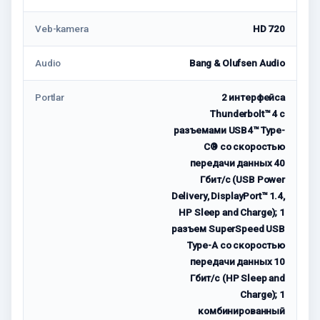
Veb-kamera
HD 720
Audio
Bang & Olufsen Audio
Portlar
2 интерфейса
Thunderbolt™ 4 с
разъемами USB4™ Type-
C® со скоростью
передачи данных 40
Гбит/с (USB Power
Delivery, DisplayPort™ 1.4,
HP Sleep and Charge); 1
разъем SuperSpeed USB
Type-A со скоростью
передачи данных 10
Гбит/с (HP Sleep and
Charge); 1
комбинированный