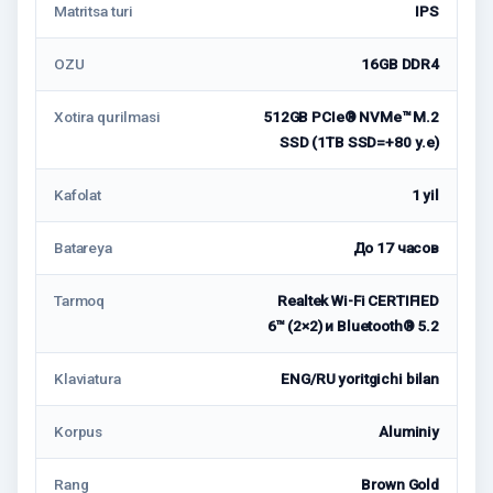
Matritsa turi
IPS
OZU
16GB DDR4
Xotira qurilmasi
512GB PCIe® NVMe™ M.2
SSD (1TB SSD=+80 у.е)
Kafolat
1 yil
Batareya
До 17 часов
Tarmoq
Realtek Wi-Fi CERTIFIED
6™ (2×2) и Bluetooth® 5.2
Klaviatura
ENG/RU yoritgichi bilan
Korpus
Aluminiy
Rang
Brown Gold