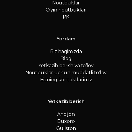
Noutbuklar
O'yin noutbuklari
PK
Yordam
Biz haqimizda
Blog
Yetkazib berish va to‘lov
Noutbuklar uchun muddatli to‘lov
Bizning kontaktlarimiz
Yetkazib berish
Andijon
Buxoro
Guliston