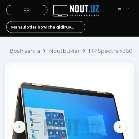
Bosh sahifa
Noutbuklar
HP Spectre x360 Con