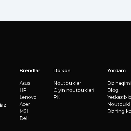
Brendlar
Do'kon
Yordam
Asus
Noutbuklar
Biz haqim
HP
O'yin noutbuklari
Blog
Lenovo
PK
Yetkazib b
Acer
Noutbukla
siz
MSI
Bizning ko
Dell