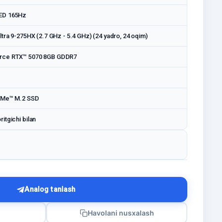
ED 165Hz
tra 9-275HX (2.7 GHz - 5.4 GHz) (24 yadro, 24 oqim)
rce RTX™ 5070 8GB GDDR7
VMe™ M.2 SSD
itgichi bilan
Analog tanlash
Havolani nusxalash