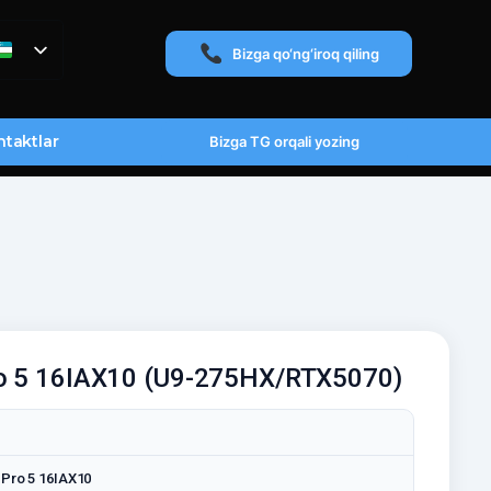
Bizga qo‘ng‘iroq qiling
taktlar
Bizga TG orqali yozing
ro 5 16IAX10 (U9-275HX/RTX5070)
 Pro 5 16IAX10