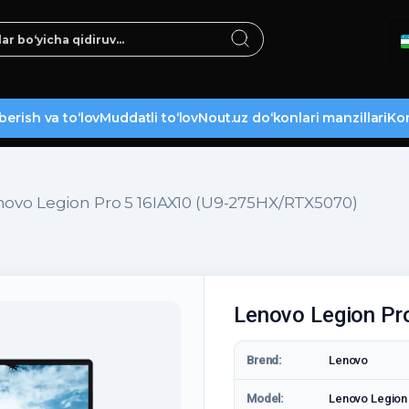
berish va to‘lov
Muddatli to‘lov
Nout.uz do‘konlari manzillari
Kon
novo Legion Pro 5 16IAX10 (U9-275HX/RTX5070)
Lenovo Legion P
Brend:
Lenovo
Model:
Lenovo Legion