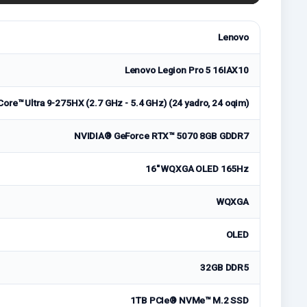
Lenovo
Lenovo Legion Pro 5 16IAX10
Core™ Ultra 9-275HX (2.7 GHz - 5.4 GHz) (24 yadro, 24 oqim)
NVIDIA® GeForce RTX™ 5070 8GB GDDR7
16" WQXGA OLED 165Hz
WQXGA
OLED
32GB DDR5
1TB PCIe® NVMe™ M.2 SSD