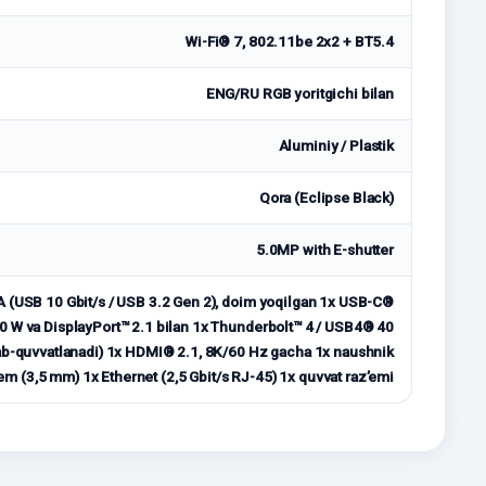
Wi-Fi® 7, 802.11be 2x2 + BT5.4
ENG/RU RGB yoritgichi bilan
Aluminiy / Plastik
Qora (Eclipse Black)
5.0MP with E-shutter
A (USB 10 Gbit/s / USB 3.2 Gen 2), doim yoqilgan 1x USB-C®
0 W va DisplayPort™ 2.1 bilan 1x Thunderbolt™ 4 / USB4® 40
llab-quvvatlanadi) 1x HDMI® 2.1, 8K/60 Hz gacha 1x naushnik
m (3,5 mm) 1x Ethernet (2,5 Gbit/s RJ-45) 1x quvvat raz’emi