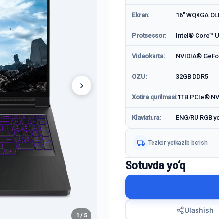
Ekran:
16" WQXGA OL
Protsessor:
Intel® Core™ Ul
Videokarta:
NVIDIA® GeFo
OZU:
32GB DDR5
Xotira qurilmasi:
1TB PCIe® N
Klaviatura:
ENG/RU RGB yor
Tezkor yetkazib berish
Sotuvda yo‘q
Ulashish
1 / 5