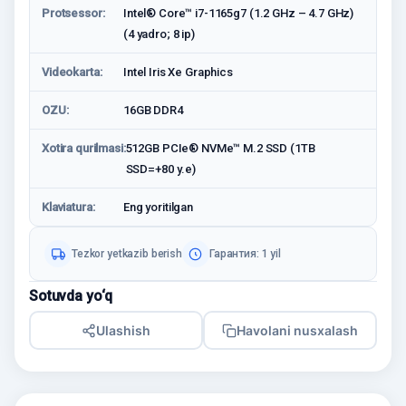
Protsessor:
Intel® Core™ i7-1165g7 (1.2 GHz – 4.7 GHz)
(4 yadro; 8 ip)
Videokarta:
Intel Iris Xe Graphics
OZU:
16GB DDR4
Xotira qurilmasi:
512GB PCIe® NVMe™ M.2 SSD (1TB
SSD=+80 у.е)
Klaviatura:
Eng yoritilgan
Tezkor yetkazib berish
Гарантия: 1 yil
Sotuvda yo‘q
Ulashish
Havolani nusxalash