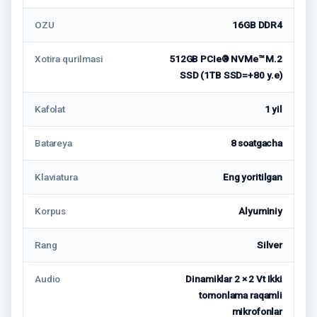
OZU
16GB DDR4
Xotira qurilmasi
512GB PCIe® NVMe™ M.2
SSD (1TB SSD=+80 у.е)
Kafolat
1 yil
Batareya
8 soatgacha
Klaviatura
Eng yoritilgan
Korpus
Alyuminiy
Rang
Silver
Audio
Dinamiklar 2 × 2 Vt Ikki
tomonlama raqamli
mikrofonlar