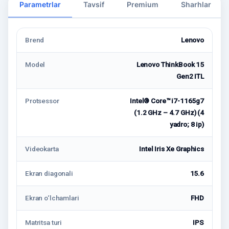
Parametrlar
Tavsif
Premium
Sharhlar
Brend
Lenovo
Model
Lenovo ThinkBook 15
Gen2 ITL
Protsessor
Intel® Core™ i7-1165g7
(1.2 GHz – 4.7 GHz) (4
yadro; 8 ip)
Videokarta
Intel Iris Xe Graphics
Ekran diagonali
15.6
Ekran o‘lchamlari
FHD
Matritsa turi
IPS