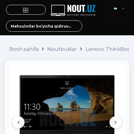
Bosh sahifa
Noutbuklar
Lenovo ThinkBook 