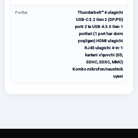
Portlar
Thunderbolt™ 4 ulagichi
USB-C 3.2 Gen 2 (DP/PD)
porti 2 ta USB-A 3.0 Gen 1
portlari (1 port har doim
yoqilgan) HDMI ulagichi
RJ45 ulagichi 4-in-1
kartani o'quvchi (SD,
SDHC, SDXC, MMC)
Kombo mikrofon/naushnik
uyasi