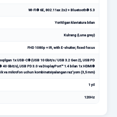
Wi-Fi® 6E, 802.11ax 2x2 + Bluetooth® 5.3
Yoritilgan klaviatura bilan
Kulrang (Luna grey)
FHD 1080p + IR, with E-shutter, fixed focus
yoqilgan 1x USB-C® (USB 10 Gbit/s / USB 3.2 Gen 2), USB PD
 40 Gbit/s), USB PD 3.0 va DisplayPort™ 1.4 bilan 1x HDMI®
ik va mikrofon uchun kombinatsiyalangan raz’yom (3,5 mm)
1 yil
120Hz