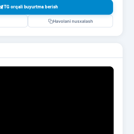
TG orqali buyurtma berish
Havolani nusxalash