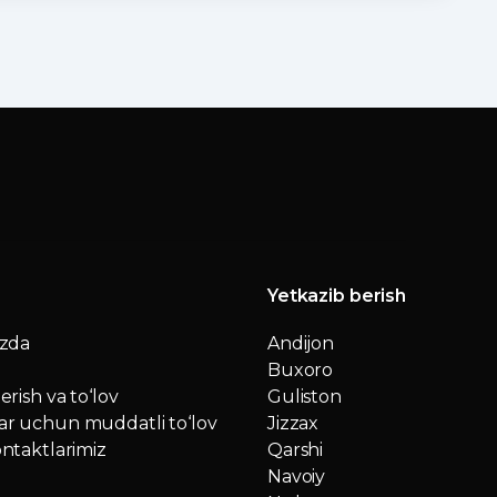
Yetkazib berish
izda
Andijon
Buxoro
erish va to‘lov
Guliston
r uchun muddatli to‘lov
Jizzax
ntaktlarimiz
Qarshi
Navoiy