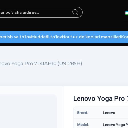
berish va to‘lov
Muddatli to‘lov
Nout.uz do‘konlari manzillari
Kon
ovo Yoga Pro 7 14IAH10 (U9-285H)
Lenovo Yoga Pro
Brend:
Lenovo
Model:
Lenovo Yoga P