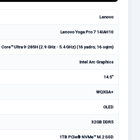
Lenovo
Lenovo Yoga Pro 7 14IAH10
® Core™ Ultra 9-285H (2.9 GHz - 5.4 GHz) (16 yadro; 16 oqim)
Intel Arc Graphics
14.5"
WQXGA+
OLED
32GB DDR5
1TB PCIe® NVMe™ M.2 SSD