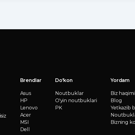
Brendlar
Do'kon
Yordam
Asus
Noutbuklar
Biz haqim
HP
O'yin noutbuklari
Blog
Lenovo
PK
Yetkazib b
Acer
Noutbukla
siz
MSI
Bizning ko
Dell