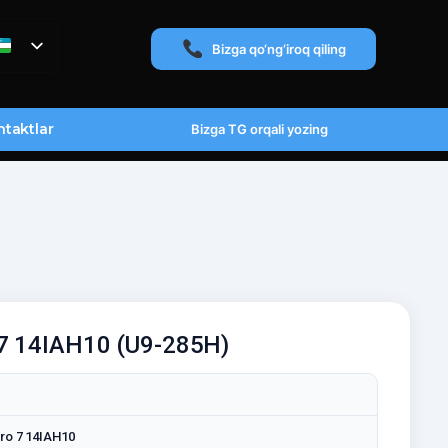
Bizga qo‘ng‘iroq qiling
taktlar
Bizga TG orqali yozing
 7 14IAH10 (U9-285H)
ro 7 14IAH10