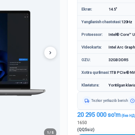
Ekran:
14.5"
Yangilanish chastotasi:
120Hz
Protsessor:
Intel® Core™ Ul
Videokarta:
Intel Arc Graph
OZU:
32GB DDR5
Xotira qurilmasi:
1TB PCIe® N
Klaviatura:
Yoritilgan klavi
Tezkor yetkazib berish
20 295 000
so'm
1650
(QQSsiz)
1 / 5