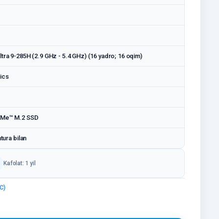
tra 9-285H (2.9 GHz - 5.4 GHz) (16 yadro; 16 oqim)
ics
VMe™ M.2 SSD
atura bilan
Kafolat: 1 yil